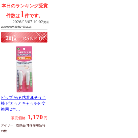
本日のランキング受賞
1
件数は
件です。
2026/08/07 19:02
更新
2026/08/06更新(集計日:08/05)
20位
ピップ 光る粘着耳そうじ
棒 ピカッとキャッチN 交
換用 2本…
1,170
販売価格
円
デイリー…医療品/耳掃除用品/そ
の他