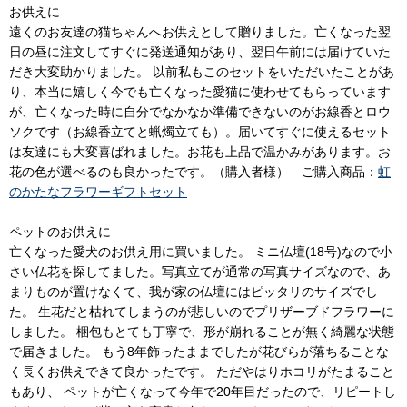
お供えに
遠くのお友達の猫ちゃんへお供えとして贈りました。亡くなった翌
日の昼に注文してすぐに発送通知があり、翌日午前には届けていた
だき大変助かりました。 以前私もこのセットをいただいたことがあ
り、本当に嬉しく今でも亡くなった愛猫に使わせてもらっています
が、亡くなった時に自分でなかなか準備できないのがお線香とロウ
ソクです（お線香立てと蝋燭立ても）。届いてすぐに使えるセット
は友達にも大変喜ばれました。お花も上品で温かみがあります。お
花の色が選べるのも良かったです。（購入者様） ご購入商品：
虹
のかたなフラワーギフトセット
ペットのお供えに
亡くなった愛犬のお供え用に買いました。 ミニ仏壇(18号)なので小
さい仏花を探してました。写真立てが通常の写真サイズなので、あ
まりものが置けなくて、我が家の仏壇にはピッタリのサイズでし
た。 生花だと枯れてしまうのが悲しいのでプリザーブドフラワーに
しました。 梱包もとても丁寧で、形が崩れることが無く綺麗な状態
で届きました。 もう8年飾ったままでしたが花びらが落ちることな
く長くお供えできて良かったです。 ただやはりホコリがたまること
もあり、 ペットが亡くなって今年で20年目だったので、リピートし