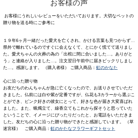
お客様の声
お客様にうれしいレビューをいただいております。大切なペットの
贈り物を送る時にご参考に
１９年6ヶ月一緒だった愛犬を亡くされ、かける言葉も見つからず…
県外で離れているのですぐに会えなくて、とにかく慌てて送りまし
た。愛犬ちゃんの火葬の為の「出棺に間に合いました…。ありがと
う」と連絡が入りました…。注文翌日午前中に届きビックリしまし
た…。感謝します。 （購入者様） ご購入商品：
虹のかなた
心に沿った贈り物
お友だちのわんちゃんが急に亡くなったので、お送りさせていただ
きました。仏前には白や紫が定番ですが、仏花も3カラーから選ぶこ
とができ、ピンク好きの彼女にとって、好きな色が届き大変喜ばれ
ました。また、蝋燭立て、線香立てもこれから探そうと思っていた
ということで、イメージにぴったりだったと、お電話をいただきま
した。友だちの心に沿った贈り物ができたと感謝しています。 （草
迷宮様） ご購入商品：
虹のかたなフラワーギフトセット