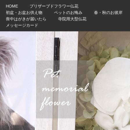
HOME
プリザーブドフラワー仏花
初盆・お盆お供え物
ペットのお悔み
春・秋のお彼岸
喪中はがきが届いたら
寺院用大型仏花
メッセージカード