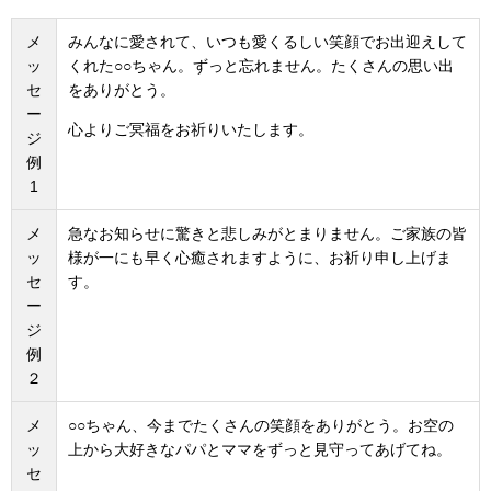
メ
みんなに愛されて、いつも愛くるしい笑顔でお出迎えして
ッ
くれた○○ちゃん。ずっと忘れません。たくさんの思い出
セ
をありがとう。
ー
心よりご冥福をお祈りいたします。
ジ
例
1
メ
急なお知らせに驚きと悲しみがとまりません。ご家族の皆
ッ
様が一にも早く心癒されますように、お祈り申し上げま
セ
す。
ー
ジ
例
２
メ
○○ちゃん、今までたくさんの笑顔をありがとう。お空の
ッ
上から大好きなパパとママをずっと見守ってあげてね。
セ