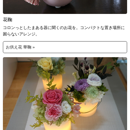
花鞠
コロンっとしたまある器に聞くのお花を。コンパクトな置き場所に
困らないアレンジ。
お供え花 華鞠 »