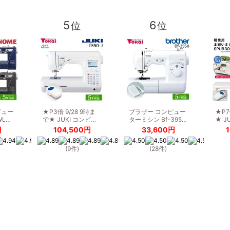
5
6
位
位
ピュー
★P3倍 9/28 9時ま
ブラザー コンピュー
★P7
WL…
で★ JUKI コンピ…
ターミシン Bf-395…
★ J
円
104,500円
33,600円
(9件)
(28件)