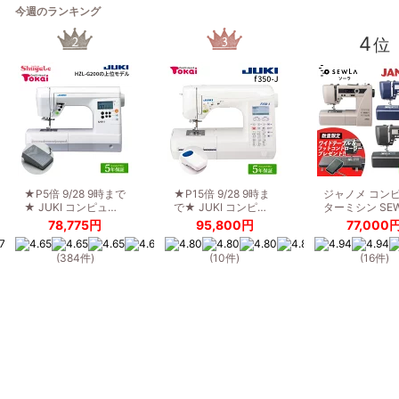
今週のランキング
4
位
★P5倍 9/28 9時まで
★P15倍 9/28 9時ま
ジャノメ コン
★ JUKI コンピュ…
で★ JUKI コンピ…
ターミシン SE
78,775円
95,800円
77,000
(384件)
(10件)
(16件)