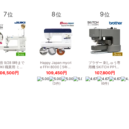
7
8
9
位
位
位
倍 9/28 9時まで
Happy Japan mycri
ブラザー 刺しゅう専
UKI 職業用 ミ…
e FFH 8000 | 5年…
用機 SKiTCH PP1…
106,500円
109,450円
107,800円
(3件)
(6件)