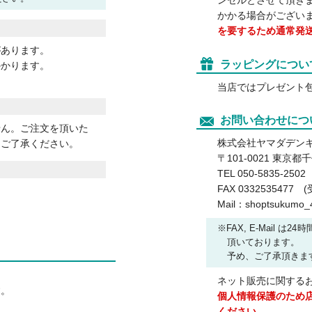
ンセルとさせて頂き
かかる場合がござい
を要するため通常発
があります。
ラッピングについ
かかります。
当店ではプレゼント
お問い合わせにつ
せん。ご注文を頂いた
株式会社ヤマダデン
めご了承ください。
〒101-0021 東京都
TEL 050-5835-2
FAX 033253547
Mail：shoptsukumo_4
FAX, E-Mail
頂いております。
予め、ご了承頂きま
ネット販売に関する
す。
個人情報保護のため
ください。