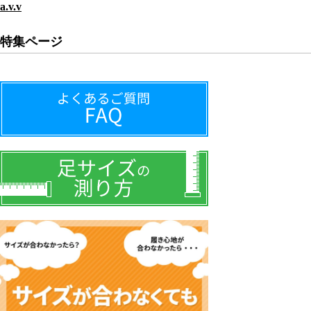
a.v.v
特集ページ