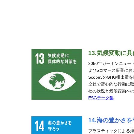
13.気候変動
2050年ガーボンニュ
よびeコマース事業におけ
Scope3のGHG排出
全社で野心的な行動に
社の状況と気候変動へ
ESGデータ集
14.海の豊かさ
プラスティックによる