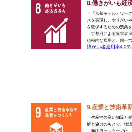
8.働きがいも
・「京都モデル」ワー
スを実現し、やりがい
を確保するための残業
・京都府による障害者
積極的な雇用と、同一
障がい者雇用率4.0％
9.産業と技術
・生産性の高い物流と
解と協力のもとで、物
・新物流センターでは