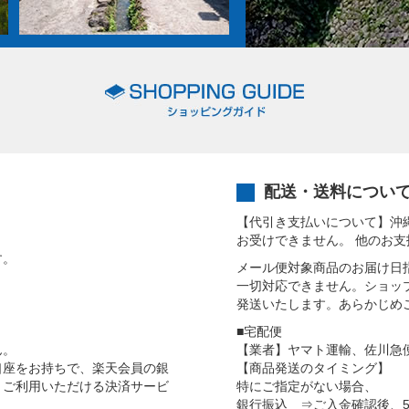
配送・送料につい
【代引き支払いについて】沖
お受けできません。 他のお
す。
メール便対象商品のお届け日
一切対応できません。ショッ
発送いたします。あらかじめ
■宅配便
ん。
【業者】ヤマト運輸、佐川急
口座をお持ちで、楽天会員の銀
【商品発送のタイミング】
、ご利用いただける決済サービ
特にご指定がない場合、
銀行振込 ⇒ご入金確認後、