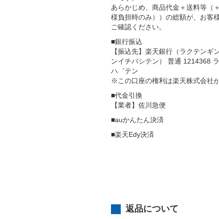
あらかじめ、商品代金＋送料等（
様負担時のみ））の総額が、お客
ご確認ください。
■銀行振込
【振込先】楽天銀行（ラクテンギ
ンイチバシテン） 普通 121436
ハ゛テン
※この口座の権利は楽天株式会社
■代金引換
【業者】佐川急便
■auかんたん決済
■楽天Edy決済
返品について