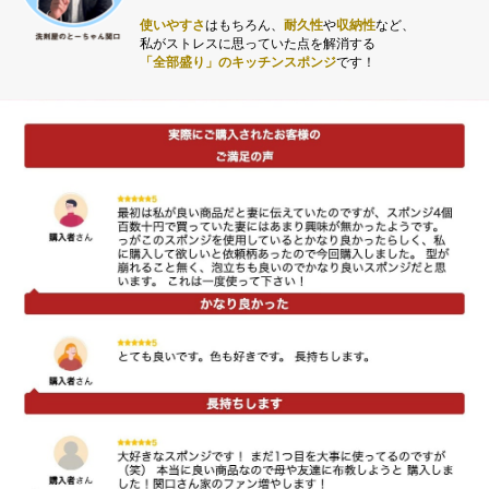
使いやすさ
はもちろん、
耐久性
や
収納性
など、
私がストレスに思っていた点を解消する
「全部盛り」のキッチンスポンジ
です！