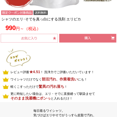
シャツのエリ･そでを真っ白にする洗剤 エリピカ
990
円～（税込）
★4.51
レビュー評価
！ 洗浄力でご評価いただいています！
部活汚れ
作業着洗い
ワイシャツだけでなく
、
にも！
驚異の汚れ落ち
軽くこすっただけで
！
更に時短したい場合は、エリ・そでに直接縫って馴染ませて
そのまま洗濯機にポンっ
と入れるだけ！
毎日着るワイシャツ。
気づけばエリやそでがうっすら皮脂で汚れ、