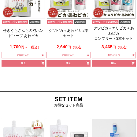
クツピカ＋エリピカ＋あ
せきぐちさんちの泡ハン
クツピカ＋あわピカ 2本
わピカ
ドソープ あわピカ
セット
コンプリート3本セット
1,760
2,640
3,465
円～（税込）
円（税込）
円（税込）
SET ITEM
お得なセット商品