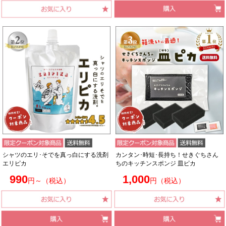
シャツのエリ･そでを真っ白にする洗剤
カンタン･時短･長持ち！せきぐちさん
エリピカ
ちのキッチンスポンジ 皿ピカ
990
1,000
円～（税込）
円（税込）