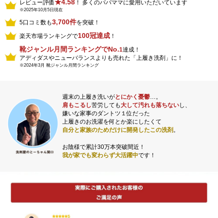
★4.58
レビュー評価
！ 多くのパパママに愛用いただいています
※2025年10月5日現在
3,700件
5口コミ数も
を突破！
100冠達成
楽天市場ランキングで
！
靴ジャンル月間ランキングでNo.
1
達成！
アディダスやニューバランスよりも売れた「上履き洗剤」に！
※2024年3月 靴ジャンル月間ランキング
週末の上履き洗いが
とにかく憂鬱
…。
肩もこるし
苦労しても
大して汚れも落ちない
し、
嫌いな家事のダントツ１位だった
上履きのお洗濯を何とか楽にしたくて
自分と家族のためだけに開発したこの洗剤
。
お陰様で累計30万本突破間近！
我が家でも変わらず大活躍中
です！