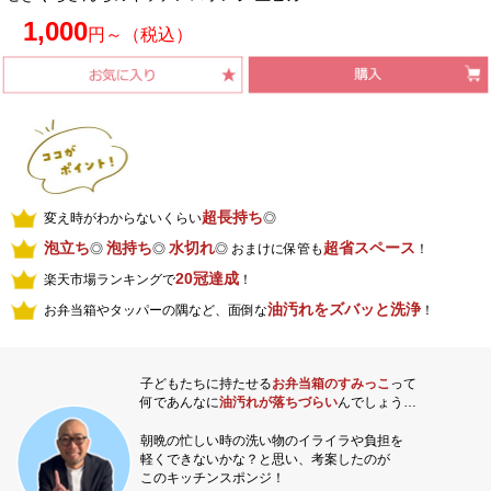
1,000
円～（税込）
超長持ち
変え時がわからないくらい
◎
泡立ち
泡持ち
水切れ
超省スペース
◎
◎
◎ おまけに保管も
！
20冠達成
楽天市場ランキングで
！
油汚れをズバッと洗浄
お弁当箱やタッパーの隅など、面倒な
！
子どもたちに持たせる
お弁当箱のすみっこ
って
何であんなに
油汚れが落ちづらい
んでしょう…
朝晩の忙しい時の洗い物のイライラや負担を
軽くできないかな？と思い、考案したのが
このキッチンスポンジ！