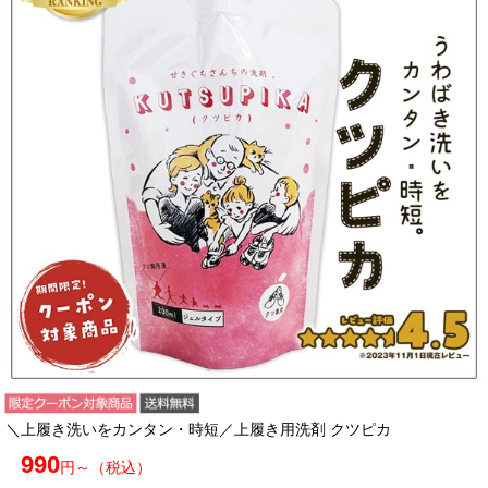
＼上履き洗いをカンタン・時短／上履き用洗剤 クツピカ
990
円～（税込）