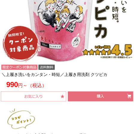
＼上履き洗いをカンタン・時短／上履き用洗剤 クツピカ
990
円～（税込）