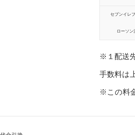
セブンイレブ
ローソン決
※１配送
手数料は
※この料