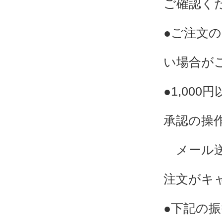
ご確認く
●ご注文
い場合が
●1,00
承認の操
メール送
注文がキ
●下記の