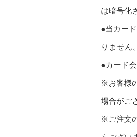
は暗号化
●当カー
りません
●カード
※お客様
場合がご
※ご注文