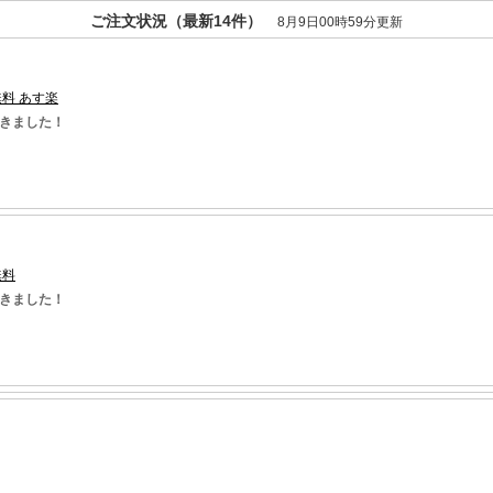
ご注文状況（最新14件）
8月9日00時59分更新
料 あす楽
だきました！
無料
だきました！
無料
だきました！