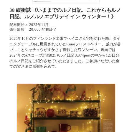
38 緩衝誌
《いままでのルノ日記、これからもルノ
日記、ルノルノエブリデイ イン ウィンター！》
配布開始：
2025年11月
発行部数
20,000 配布終了
2025年10月のフィンランド出張でヘイニさん宅を訪れた際、ダイ
ニングテーブルに用意されていたRunoフロストベリー。威力が凄
い…！とシャチョウがすかさず撮影したワンシーン。裏面では
2024年の#スコープ計画021 #ルノ日記 3,374postの中から126日分
のルノ日記をご紹介させていただきました。ご参加いただいた全
ての皆さまに感謝を込めて。⁡