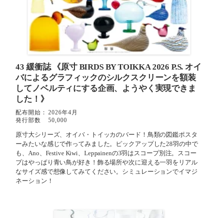
43 緩衝誌
《原寸 BIRDS BY TOIKKA 2026 P.S. オイ
バによるグラフィックのシルクスクリーンを額装
してノベルティにする企画、ようやく実現できま
した！》
配布開始：
2026年4月
発行部数
50,000
原寸大シリーズ、オイバ・トイッカのバード！鳥類の図鑑ポスタ
ーみたいな感じで作ってみました。ピックアップした28羽の中で
も、Ano、Festive Kiwi、Leppainenの3羽はスコープ別注。スコー
プはやっぱり青い鳥が好き！飾る場所や次に迎える一羽をリアル
なサイズ感で想像してみてください。シミュレーションでイマジ
ネーション！