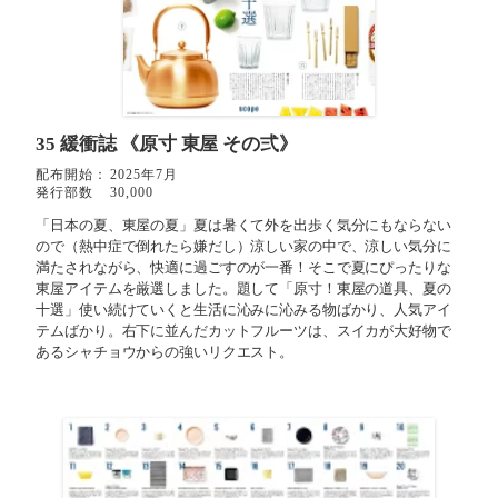
35 緩衝誌
《原寸 東屋 その弍》
配布開始：
2025年7月
発行部数
30,000
「日本の夏、東屋の夏」夏は暑くて外を出歩く気分にもならない
ので（熱中症で倒れたら嫌だし）涼しい家の中で、涼しい気分に
満たされながら、快適に過ごすのが一番！そこで夏にぴったりな
東屋アイテムを厳選しました。題して「原寸！東屋の道具、夏の
十選」使い続けていくと生活に沁みに沁みる物ばかり、人気アイ
テムばかり。右下に並んだカットフルーツは、スイカが大好物で
あるシャチョウからの強いリクエスト。⁡⁡⁡⁡⁡⁡⁡⁡