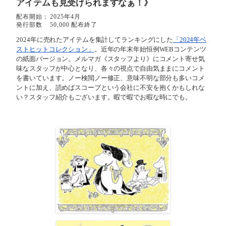
アイテムも見受けられますなぁ！》
配布開始：
2025年4月
発行部数
50,000 配布終了
2024年に売れたアイテムを集計してランキングにした
「2024年ベ
ストヒットコレクション」
。近年の年末年始恒例WEBコンテンツ
の紙面バージョン。メルマガ《スタッフより》にコメント寄せ気
味なスタッフが中心となり、各々の視点で自由気ままにコメント
を書いています。ノー検閲ノー修正、意味不明な部分も多いコメ
ントに加え、読めばスコープという会社に不安を抱くかもしれな
い？スタッフ紹介もございます。暇で暇でお暇な時にでも。