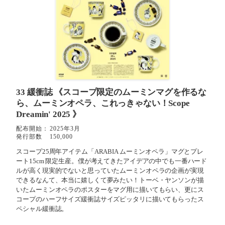
33 緩衝誌
《スコープ限定のムーミンマグを作るな
ら、ムーミンオペラ、これっきゃない！Scope
Dreamin' 2025 》
配布開始：
2025年3月
発行部数
150,000
スコープ25周年アイテム「ARABIA ムーミンオペラ」マグとプレ
ート15cm 限定生産。僕が考えてきたアイデアの中でも一番ハード
ルが高く現実的でないと思っていたムーミンオペラの企画が実現
できるなんて、本当に嬉しくて夢みたい！トーベ・ヤンソンが描
いたムーミンオペラのポスターをマグ用に描いてもらい、更にス
コープのハーフサイズ緩衝誌サイズピッタリに描いてもらったス
ペシャル緩衝誌。⁡⁡⁡⁡⁡⁡