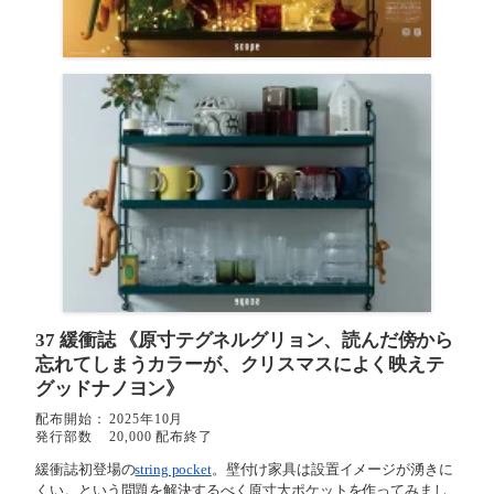
37 緩衝誌
《原寸テグネルグリョン、読んだ傍から
忘れてしまうカラーが、クリスマスによく映えテ
グッドナノヨン》
配布開始：
2025年10月
発行部数
20,000 配布終了
緩衝誌初登場の
string pocket
。壁付け家具は設置イメージが湧きに
くい。という問題を解決するべく原寸大ポケットを作ってみまし