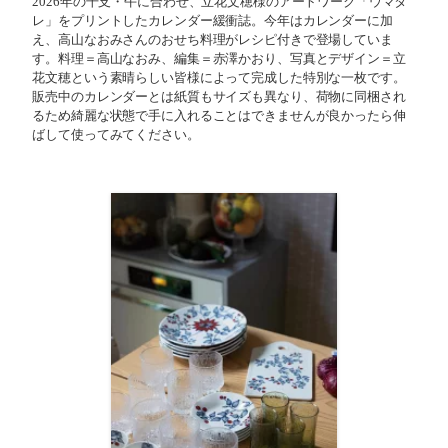
2026年の干支・午に合わせ、立花文穂様のアートワーク「ウマタ
レ」をプリントしたカレンダー緩衝誌。今年はカレンダーに加
え、高山なおみさんのおせち料理がレシピ付きで登場していま
す。料理＝高山なおみ、編集＝赤澤かおり、写真とデザイン＝立
花文穂という素晴らしい皆様によって完成した特別な一枚です。
販売中のカレンダーとは紙質もサイズも異なり、荷物に同梱され
るため綺麗な状態で手に入れることはできませんが良かったら伸
ばして使ってみてください。⁡