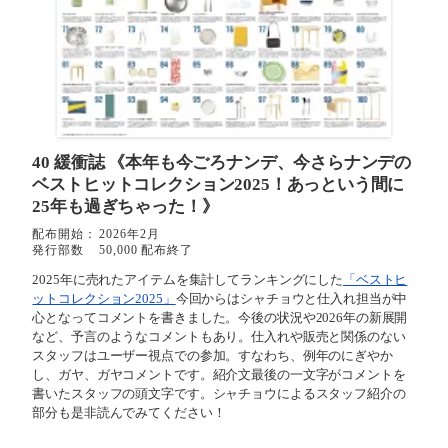
40 緩衝誌
《本年も今ごろナンデ、今さらナンデの
ベストヒットコレクション2025！あっという間に
25年も過ぎちゃった！》
配布開始：
2026年2月
発行部数
50,000 配布終了
2025年に売れたアイテムを集計してランキングにした
「ベストヒ
ットコレクション2025」
今回からはシャチョウと仕入れ担当が中
心となってコメントを書きました。今後の状況や2026年の新展開
など、予言のようなコメントもあり。仕入れや販売と関係のない
スタッフはユーザー視点での参加。すなわち、例年のにぎやか
し、ガヤ、ガヤコメントです。紹介文最後の一文字がコメントを
書いたスタッフの頭文字です。シャチョウによるスタッフ紹介の
部分も是非読んでみてください！