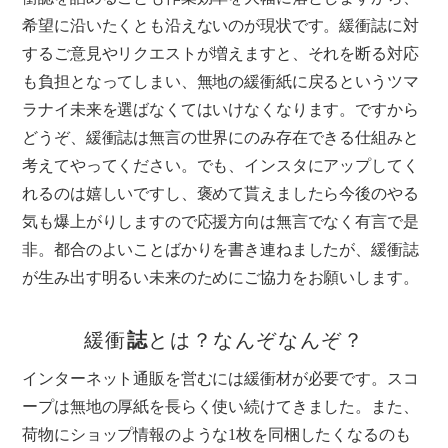
希望に沿いたくとも沿えないのが現状です。緩衝誌に対
するご意見やリクエストが増えますと、それを断る対応
も負担となってしまい、無地の緩衝紙に戻るというツマ
ラナイ未来を選ばなくてはいけなくなります。ですから
どうぞ、緩衝誌は無言の世界にのみ存在できる仕組みと
考えてやってください。でも、インスタにアップしてく
れるのは嬉しいですし、褒めて貰えましたら今後のやる
気も爆上がりしますので応援方向は無言でなく有言で是
非。都合のよいことばかりを書き連ねましたが、緩衝誌
が生み出す明るい未来のためにご協力をお願いします。
緩衝
誌
とは？なんぞなんぞ？
インターネット通販を営むには緩衝材が必要です。スコ
ープは無地の厚紙を長らく使い続けてきました。また、
荷物にショップ情報のような1枚を同梱したくなるのも