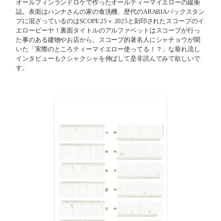
オールフィンランドロケで作ったオールティーマイエローの緩衝
誌。表面はハンナさんの家の食洗機、歴代のARABIAバックスタン
プに混ざっているのはSCOPE 25 v. 2025と刻印されたスコープのイ
エローピーヤ！裏面タイトルのアルファベットはスコープが行っ
た事のある建物やお店から。スコープ的著名人にシャチョウが聞
いた「実際のところティーマイエロー使ってる！？」な垂れ流し
インタビューもクシャクシャを伸ばして是非読んでみて欲しいで
す。⁡⁡⁡⁡⁡⁡