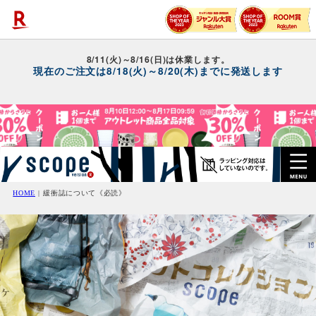
HOME
緩衝誌について《必読》