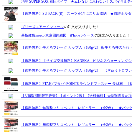
消臭 SUPER SOX 着圧タイプ ★ムレないにおわない！スパイラ
【送料無料】SU-PACK (R) スーツを1/4にスリム収納 ★特許ホ
ブリーズエアーインソール
の注文が入りました！
基板雑貨moeco 東京回路線図 iPhone 6 ケース
の注文が入りました！
【送料無料】牛とろフレーク カップ入（180g×2） & 牛とろ丼のたれ（
【送料無料】【サイズ交換無料】KANEKA ビジネスウォーキングシ
【送料無料】牛とろフレーク カップ入（180g×2） 【ぎゅうトロフ
【送料無料】PTAH (プタハ) POINT8 ラウンドファスナー 長財布 
【3/10迄期間限定販売】【ポイント2倍】【送料無料】≪特別選果≫
【送料無料】無調整フリコベルト レギュラー （全2色） ★バッ
【送料無料】無調整フリコベルト レギュラー （全2色） ★バッ