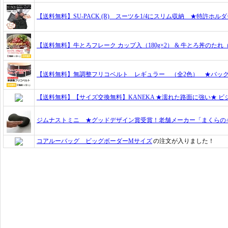
【送料無料】SU-PACK (R) スーツを1/4にスリム収納 ★特許ホ
【送料無料】牛とろフレーク カップ入（180g×2） & 牛とろ丼のたれ（
【送料無料】無調整フリコベルト レギュラー （全2色） ★バッ
【送料無料】【サイズ交換無料】KANEKA ★濡れた路面に強い★ 
ジムナストミニ ★グッドデザイン賞受賞！老舗メーカー「まくらの
コアルーバッグ ビッグボーダーMサイズ
の注文が入りました！