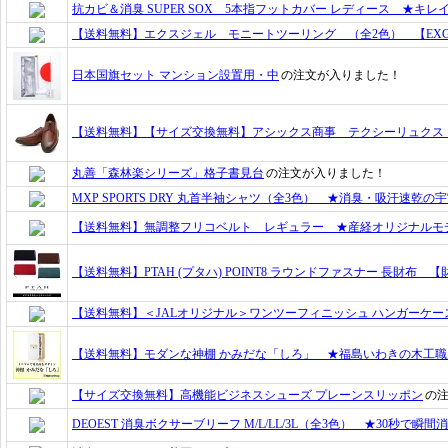
抗カビ＆消臭 SUPER SOX 5本指フットカバー レディース ★キ
【送料無料】エクスジェル モニートツーリング （全2色） 【EXGE
日本国旗セット マンション設置用・中
の注文が入りました！
【送料無料】【サイズ交換無料】アシックス商事 テクシーリュクス
丸善「森林楽シリーズ」格子書見台
の注文が入りました！
MXP SPORTS DRY 丸首半袖シャツ（全3色） ★消臭・吸汗速乾
【送料無料】無調整フリコベルト レギュラー ★産経オリジナルモ
【送料無料】PTAH (プタハ) POINT8 ラウンドファスナー 長財布 
【送料無料】＜JALオリジナル＞ワンツーフィニッシュ ハンガーケー
【送料無料】モダンな神棚 かみだな「しろ」 ★福島いわきの木工職人集団
【サイズ交換無料】高機能ビジネスシューズ プレーンスリッポン
の
DEOEST 消臭ボクサーブリーフ M/L/LL/3L（全3色） ★30秒で瞬