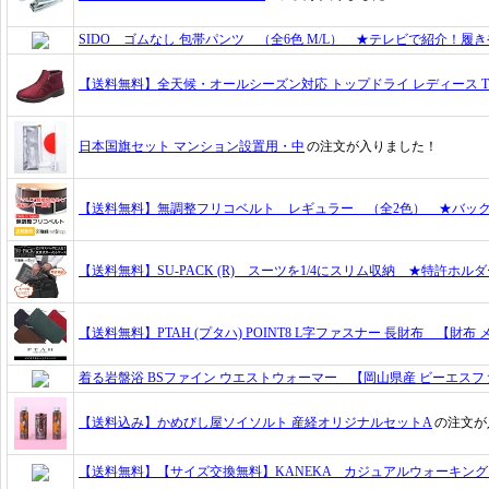
SIDO ゴムなし 包帯パンツ （全6色 M/L） ★テレビで紹介！
【送料無料】全天候・オールシーズン対応 トップドライ レディース TD
日本国旗セット マンション設置用・中
の注文が入りました！
【送料無料】無調整フリコベルト レギュラー （全2色） ★バッ
【送料無料】SU-PACK (R) スーツを1/4にスリム収納 ★特許ホ
【送料無料】PTAH (プタハ) POINT8 L字ファスナー 長財布 【財布
着る岩盤浴 BSファイン ウエストウォーマー 【岡山県産 ビーエスフ
【送料込み】かめびし屋ソイソルト 産経オリジナルセットA
の注文が
【送料無料】【サイズ交換無料】KANEKA カジュアルウォーキン