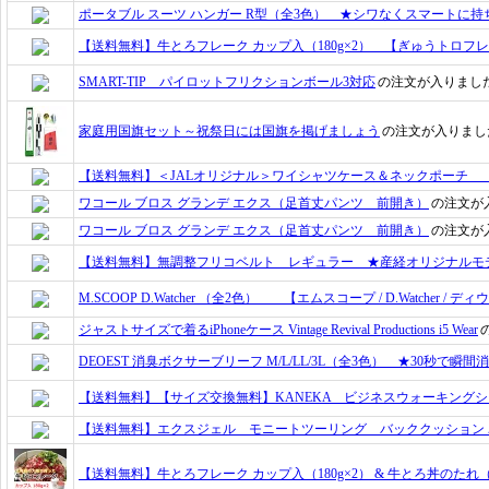
ポータブル スーツ ハンガー R型（全3色） ★シワなくスマートに
【送料無料】牛とろフレーク カップ入（180g×2） 【ぎゅうトロフ
SMART-TIP パイロットフリクションボール3対応
の注文が入りまし
家庭用国旗セット～祝祭日には国旗を掲げましょう
の注文が入りまし
【送料無料】＜JALオリジナル＞ワイシャツケース＆ネックポーチ 【
ワコール ブロス グランデ エクス（足首丈パンツ 前開き）
の注文が
ワコール ブロス グランデ エクス（足首丈パンツ 前開き）
の注文が
【送料無料】無調整フリコベルト レギュラー ★産経オリジナルモ
M.SCOOP D.Watcher （全2色） 【エムスコープ / D.Watcher / デ
ジャストサイズで着るiPhoneケース Vintage Revival Productions i5 Wear
DEOEST 消臭ボクサーブリーフ M/L/LL/3L（全3色） ★30秒で瞬
【送料無料】【サイズ交換無料】KANEKA ビジネスウォーキング
【送料無料】エクスジェル モニートツーリング バッククッション 
【送料無料】牛とろフレーク カップ入（180g×2） & 牛とろ丼のたれ（