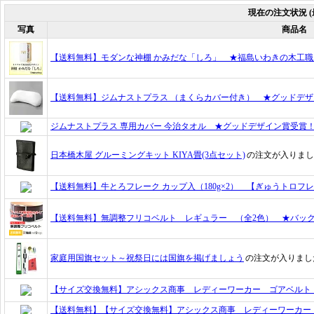
現在の注文状況
写真
商品名
【送料無料】モダンな神棚 かみだな「しろ」 ★福島いわきの木工職人集団
【送料無料】ジムナストプラス （まくらカバー付き） ★グッドデ
ジムナストプラス 専用カバー 今治タオル ★グッドデザイン賞受賞
日本橋木屋 グルーミングキット KIYA畳(3点セット)
の注文が入りまし
【送料無料】牛とろフレーク カップ入（180g×2） 【ぎゅうトロフ
【送料無料】無調整フリコベルト レギュラー （全2色） ★バッ
家庭用国旗セット～祝祭日には国旗を掲げましょう
の注文が入りまし
【サイズ交換無料】アシックス商事 レディーワーカー ゴアベルト ヒー
【送料無料】【サイズ交換無料】アシックス商事 レディーワーカー