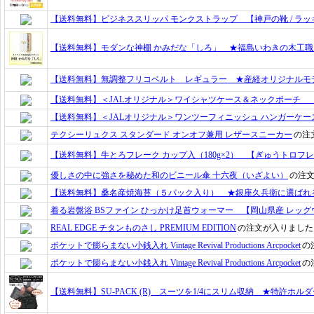
【送料無料】ビジネススリッパ モンクストラップ 【神戸の靴 / ラッキ
【送料無料】モダンな神棚 かみだな「しろ」 ★福島いわきの木工職人集団
【送料無料】無調整フリコベルト レギュラー ★産経オリジナルモ
【送料無料】＜JALオリジナル＞ワイシャツケース＆ネックポーチ 【
【送料無料】＜JALオリジナル＞ワンツーフィニッシュ ハンガーケー
テクシーリュクス スタンダード オンオフ兼用 レザースニーカー
の注
【送料無料】牛とろフレーク カップ入（180g×2） 【ぎゅうトロフ
優しさの中に強さを秘めた和のビニール傘 十六夜（いざよい）
の注
【送料無料】桑名産焼海苔（５パック入り） ★銀座久兵衛に選ばれ
着る岩盤浴 BSファイン ひっかけ足首ウォーマー 【岡山県産 レッグ
REAL EDGE チタンものさし PREMIUM EDITION
の注文が入りました
ポケットで膨らまない小銭入れ Vintage Revival Productions Arcpocket
の
ポケットで膨らまない小銭入れ Vintage Revival Productions Arcpocket
の
【送料無料】SU-PACK (R) スーツを1/4にスリム収納 ★特許ホ