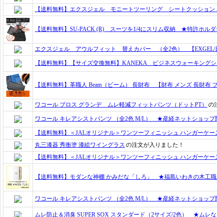
【送料無料】エクスジェル モニートツーリング シートクッション 
【送料無料】SU-PACK (R) スーツを1/4にスリム収納 ★特許ホ
エクスジェル アウルフィット 替えカバー （全2色） 【EXGEL/
【送料無料】【サイズ交換無料】KANEKA ビジネスウォーキング
【送料無料】革職人 Beam（ビーム） 長財布 【財布 メンズ 長財布 
ワコール ブロス グランデ ムレ軽減フィットパンツ（ドットPT）
の
ワコール キレアシストパンツ （全2色 M/L） ★産経ネットショップ
【送料無料】＜JALオリジナル＞ワンツーフィニッシュ ハンガーケー
丸三漆器 秀衡塗 漆絵ワイングラス
の注文が入りました！
【送料無料】＜JALオリジナル＞ワンツーフィニッシュ ハンガーケー
【送料無料】モダンな神棚 かみだな「しろ」 ★福島いわきの木工職人集団
ワコール キレアシストパンツ （全2色 M/L） ★産経ネットショップ
ムレ防止＆消臭 SUPER SOX スタンダード（2サイズ/2色） ★ム