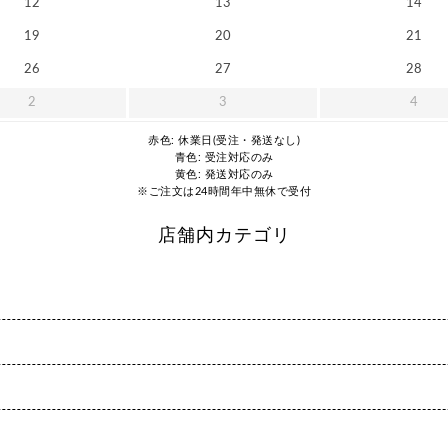
12
13
14
19
20
21
26
27
28
2
3
4
赤色: 休業日(受注・発送なし)
青色: 受注対応のみ
黄色: 発送対応のみ
※ご注文は24時間年中無休で受付
店舗内カテゴリ