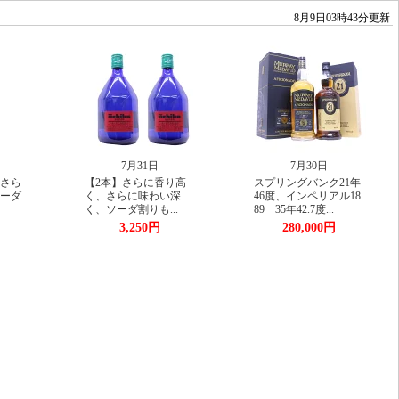
8月9日03時43分更新
7月31日
7月30日
7月25日
】さらに香り高
スプリングバンク21年
グレンモーレンジィ
らに味わい深
46度、インペリアル18
華樽熟成 3本飲み比
ダ割りも...
89 35年42.7度...
セット（キン...
3,250円
280,000円
25,900円