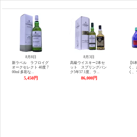
8月3日
8月1日
イグ
高級ウイスキー2本セ
【6本】さらに香り高
度 7
ット スプリングバン
く、さらに味わい深
ク5年57.1度、ラ...
く、ソーダ割りも...
86,000円
9,200円