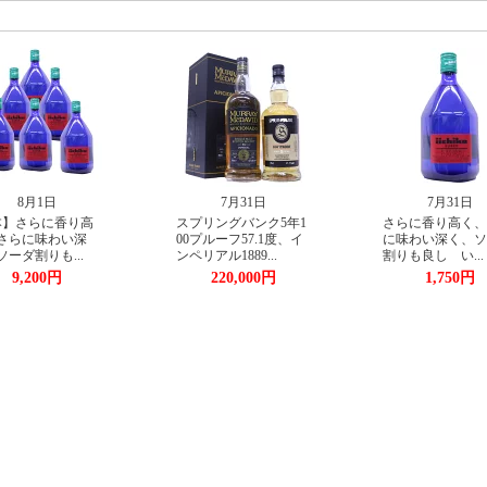
7月31日
7月31日
スプリングバンク5年1
さらに香り高く、さら
【2本
00プルーフ57.1度、イ
に味わい深く、ソーダ
く、さ
ンペリアル1889...
割りも良し い...
く、ソー
220,000円
1,750円