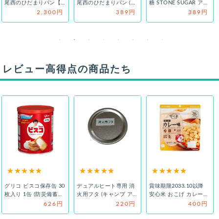
尾西のひだまりパン【6
尾西のひだまりパン (プ
糖 STONE SUGAR アレ
個セット】 (プレーン/
レーン/メープル/チョ
ルギー対応 賞味期限：
2,300円
389円
389円
メ…
コ…
…
レビュー高得点の商品たち
グリコ ビスコ保存缶 30
デュアルヒート専用 消
賞味期限2033.10以降
枚入り 1缶 (防災備蓄の
火用フタ (キャンプ アウ
安心米 おこげ カレー味
倉庫番 災害対策本舗)
トドア 非危険物) (防災
アレルギー対応 ハラ
626円
220円
400円
備…
ー…