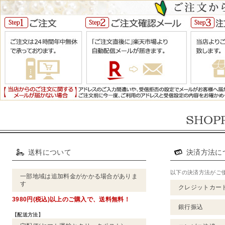
送料について
決済方法に
以下の決済方法がご
一部地域は追加料金がかかる場合がありま
す
クレジットカー
3980円(税込)以上
のご購入で、
送料無料！
銀行振込
【配送方法】