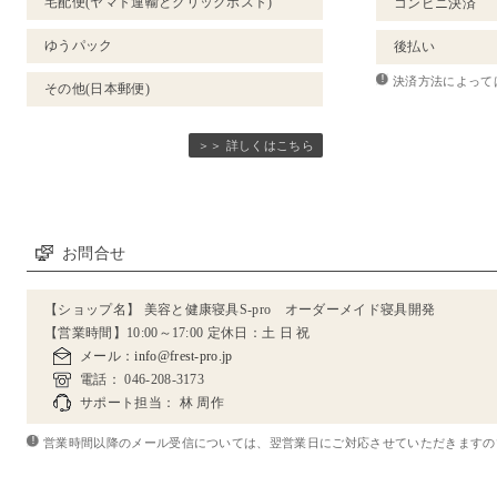
宅配便(ヤマト運輸とクリックポスト)
コンビニ決済
ゆうパック
後払い
決済方法によって
その他(日本郵便)
＞＞ 詳しくはこちら
お問合せ
【ショップ名】 美容と健康寝具S-pro オーダーメイド寝具開発
【営業時間】10:00～17:00
定休日
：土 日 祝
メール：
info@frest-pro.jp
電話： 046-208-3173
サポート担当： 林 周作
営業時間以降のメール受信については、翌営業日にご対応させていただきますの