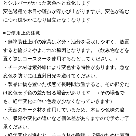
とシルバーがかった灰色へと変化します。
変色過程で木目や斑点が浮かび上がりますが、変色が進む
につれ穏やかになり目立たなくなります。
■ご使用上の注意
・無塗装仕上げの家具は水分・油分を吸収しやすく、放置
すると輪ジミやよごれの原因となります。（飲み物などを
置く際はコースターを使用するなどしてください。）
・チーク材は紫外線により変色する特性があります。急な
変色を防ぐには直射日光を避けてください。
・製品に物を置いた状態で長時間放置すると、その部分だ
け変色せず色の差が出る場合があります。（その場合で
も、経年変化に伴い色差が少なくなっていきます）
・天然のチーク材を使用しているため、木目や色味の違
い、収縮や変化の違いなど個体差がありますので予めご了
承ください。
・経年変化が進むと、チーク材の膨張・収縮のために表面