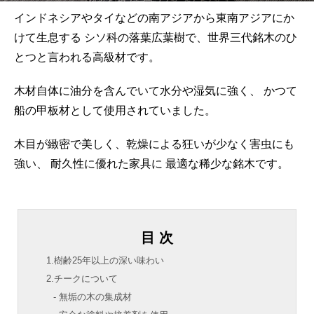
インドネシアやタイなどの南アジアから東南アジアにか
けて生息する
シソ科の落葉広葉樹で、世界三代銘木のひ
とつと言われる高級材です。
木材自体に油分を含んでいて水分や湿気に強く、
かつて
船の甲板材として使用されていました。
木目が緻密で美しく、乾燥による狂いが少なく害虫にも
強い、
耐久性に優れた家具に 最適な稀少な銘木です。
目 次
1.樹齢25年以上の深い味わい
2.チークについて
- 無垢の木の集成材