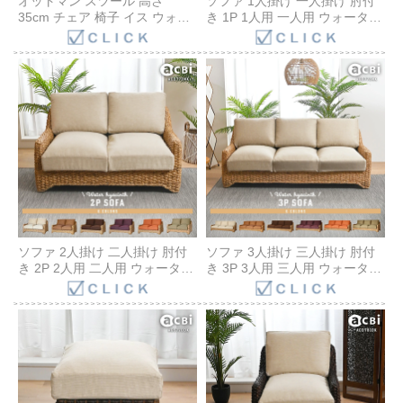
オットマン スツール 高さ
ソファ 1人掛け 一人掛け 肘付
35cm チェア 椅子 イス ウォー
き 1P 1人用 一人用 ウォーター
ターヒヤシンス クッション ア
ヒヤシンス クッション アジア
ジアン バリ ナチュラル 家具 リ
ン バリ ナチュラル 家具 リゾー
ゾート ホテル 6色 生地 選べる
ト デザイン テイスト 6色 生地
アンティーク風 acbi アクビィ
選べる ホテル ナチュラル acbi
ACS770NK
ACD781NK
ソファ 2人掛け 二人掛け 肘付
ソファ 3人掛け 三人掛け 肘付
き 2P 2人用 二人用 ウォーター
き 3P 3人用 三人用 ウォーター
ヒヤシンス クッション アジア
ヒヤシンス クッション アジア
ン バリ ナチュラル 家具 リゾー
ン バリ ナチュラル 家具 リゾー
ト 6色 生地 選べる ホテル ナチ
ト 6色 生地 選べる ホテル ナチ
ュラル acbi ACD772NK
ュラル acbi ACD773NK