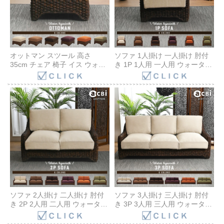
オットマン スツール 高さ
ソファ 1人掛け 一人掛け 肘付
35cm チェア 椅子 イス ウォー
き 1P 1人用 一人用 ウォーター
ターヒヤシンス クッション ア
ヒヤシンス クッション アジア
ジアン バリ ナチュラル 家具 リ
ン バリ ナチュラル 家具 リゾー
ゾート ホテル 6色 生地 選べる
ト 6色 生地 選べる ホテル ダー
アンティーク風 acbi
クブラウン acbi ACD781DK
ACS770DK
ソファ 2人掛け 二人掛け 肘付
ソファ 3人掛け 三人掛け 肘付
き 2P 2人用 二人用 ウォーター
き 3P 3人用 三人用 ウォーター
ヒヤシンス クッション アジア
ヒヤシンス クッション アジア
ン バリ ナチュラル 家具 リゾー
ン バリ ナチュラル 家具 リゾー