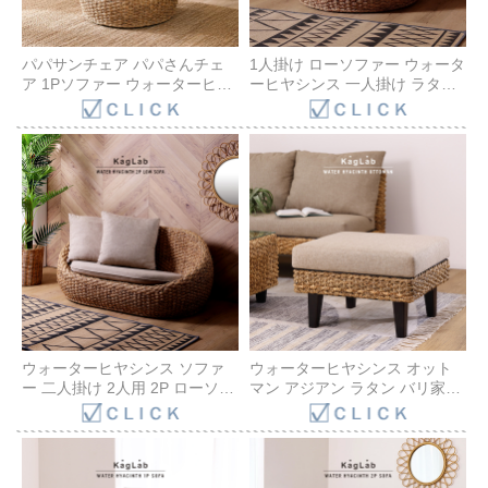
パパサンチェア パパさんチェ
1人掛け ローソファー ウォータ
ア 1Pソファー ウォーターヒヤ
ーヒヤシンス 一人掛け ラタン
シンス ラタン リラックスチェ
フロアソファ イス 椅子 チェア
ア アジアン リゾート アバカ エ
通販 完成品 ラタン 籐 エッグソ
ッグソファ パーソナルチェア
ファ ナチュラル バリ家具 リゾ
ラウンドチェア C289ATZ
ート C619ATZ
ウォーターヒヤシンス ソファ
ウォーターヒヤシンス オット
ー 二人掛け 2人用 2P ローソフ
マン アジアン ラタン バリ家具
ァ イス チェア 完成品 ラタン
ナチュラル アジアン バリ ソフ
籐 エッグソファ バリ アジアン
ァー スツール ソファーセット
ナチュラル リゾート ホテルラ
ベンチ D134ATZ
イクインテリア C119AT