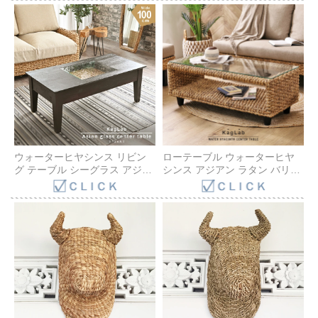
ト 6色 生地 選べる ホテル ダー
ト 6色 生地 選べる ホテル ダー
クブラウン acbi ACD772DK
クブラウン acbi ACD773DK
ウォーターヒヤシンス リビン
ローテーブル ウォーターヒヤ
グ テーブル シーグラス アジア
シンス アジアン ラタン バリ家
ン家具 ローテーブル アジアン
具 ナチュラル ウォーターヒヤ
アジアンテイスト ガラス コー
シンス アジアン バリ アジアン
ヒー テーブル ナチュラル 一人
家具 ガラス コーヒー テーブル
暮らし テーブル アジアン家具
アジアン家具 北欧 木製
バリ T135AT
T137AT