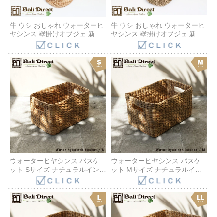
牛 ウシ おしゃれ ウォーターヒ
牛 ウシ おしゃれ ウォーターヒ
ヤシンス 壁掛けオブジェ 新居
ヤシンス 壁掛けオブジェ 新居
祝い ナチュラル デコレーショ
祝いナチュラル デコレーショ
ン カフェ風 韓国風インテリア
ン カフェ風 韓国風インテリア
北欧 BOHO Z080302G Bali
北欧 BOHO Z080303G Bali
Direct
Direct
ウォーターヒヤシンス バスケ
ウォーターヒヤシンス バスケ
ット Sサイズ ナチュラルインテ
ット Mサイズ ナチュラルイン
リア ホワイトインテリア 韓国
テリア ホワイトインテリア 韓
風インテリア シーグラス カゴ
国風インテリア カゴ かご 収納
かご 収納 小物入れ アジアン家
小物入れ アジアン家具 収納カ
具 収納カゴ BOHO バリ島
ゴ BOHO Z920406H Bali Direct
Z920405H Bali Direct