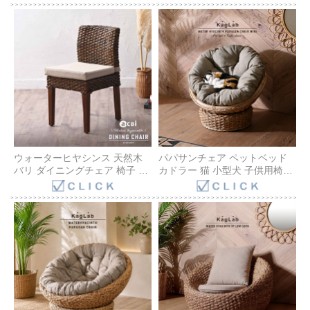
ン アジアン バリ ナチュラル 家
ン アジアン バリ ナチュラル 家
具 リゾート デザイン テイスト
具 リゾート デザイン テイスト
アンティーク風 カフェ レスト
アンティーク風 カフェ レスト
ラン C309AT
ラン C350AT
ウォーターヒヤシンス 天然木
パパサンチェア ペットベッド
バリ ダイニングチェア 椅子 ア
カドラー 猫 小型犬 子供用椅子
ジアンテイスト モダンリビン
パパさんチェア キッズソファ
グ ラタン モダン エスニック ア
ウォーターヒヤシンス ラタン
ジアン 家具 バリ 1脚
エッグソファ ミニパパサンチ
ACC350DK
ェア アジアン家具 バリ家具
C286NAZ