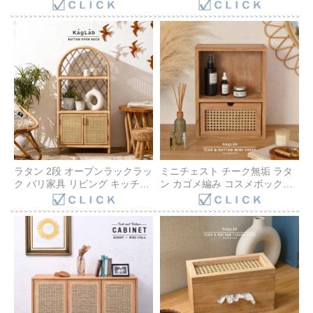
木製フレームにラタンバスケッ
ッチン アジアン バリ 北欧
トの引き出し 取っ手付き籐製
G707NX
かご 内布付きで衣類収納に便
利 ナチュラルテイスト
BREEZE G846XP
ラタン 2段 オープンラックラッ
ミニチェスト チーク無垢 ラタ
ク バリ家具 リビング キッチン
ン カゴメ編み コスメボックス
アジアン バリ 北欧 ECG701NX
小物置き 収納ボックス デスク
周り収納 メイクボックス ディ
スプレイラック チーク材 卓上
木製 アジアン雑貨 韓国風イン
テリア G1603XP