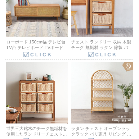
ローボード 150cm幅 テレビ台
チェスト ランドリー 収納 木製
TV台 テレビボード TVボード
チーク 無垢材 ラタン 籐製 バス
チーク無垢材 ラタン 収納 AVラ
ケット 引出 内布 取っ手 衣類
ック チーク無垢木製 シンプル
リビング 北欧 ナチュラル ブリ
北欧 アジアン ナチュラル ベー
ーズ G843XP
ジュ ETW605WX
世界三大銘木のチーク無垢材を
ラタン チェスト オープンラッ
使用したランドリーチェスト
クラック バリ家具 リビング キ