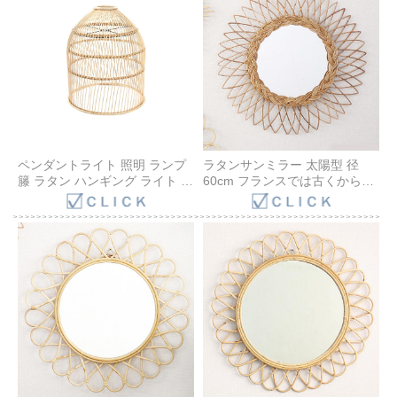
ペンダントライト 照明 ランプ
ラタンサンミラー 太陽型 径
籐 ラタン ハンギング ライト シ
60cm フランスでは古くからア
ェード 天井照明 リゾート バリ
ンティークとして愛用されてい
雑貨 おしゃれ 和風 エスニック
る籐製のおしゃれなウォールミ
ナチュラル ブリーズ サンフラ
ラー 軽量な壁掛け式鏡 母の日
ワーラタン P112NDS
プレゼント おすすめ
Q16306ME