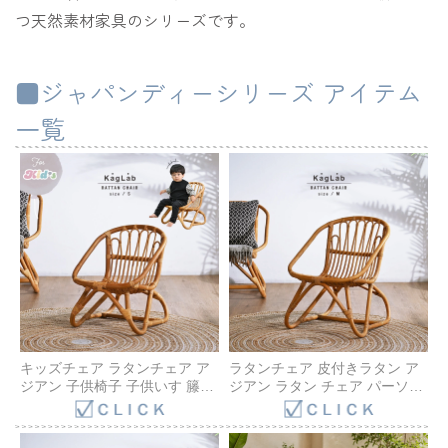
つ天然素材家具のシリーズです。
■ジャパンディーシリーズ アイテム
一覧
キッズチェア ラタンチェア ア
ラタンチェア 皮付きラタン ア
ジアン 子供椅子 子供いす 籐家
ジアン ラタン チェア パーソナ
具 アジアン リゾート カフェ お
ルチェア 籐家具 アジアン リゾ
しゃれ アンティーク調 木製 椅
ート カフェ おしゃれ アンティ
子 籐椅子 アジアン家具
ーク調 ロハス 木製 椅子 籐椅子