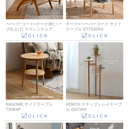
ペーパーコード×チーク材(ソー
チーク×ペーパーコード サイド
プ仕上げ) ラウンジチェア
テーブル ETT030RX
ETC131RX
KAGOME サイドテーブル
HOKOS ステップトレイテーブ
T038XP
ル G073RX