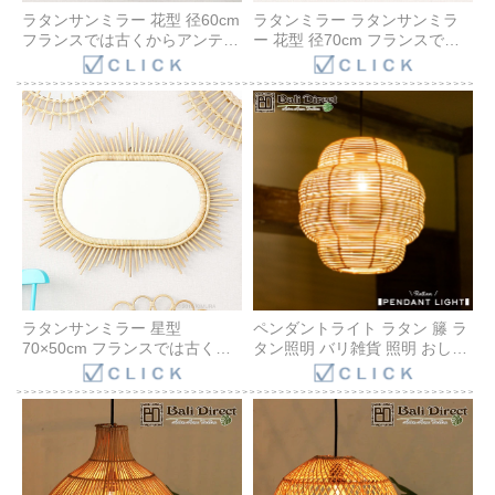
ラタンサンミラー 花型 径60cm
ラタンミラー ラタンサンミラ
フランスでは古くからアンティ
ー 花型 径70cm フランスでは
ークとして愛用されている籐製
古くからアンティークとして愛
のおしゃれなウォールミラー
用されている籐製のおしゃれな
軽量な壁掛け式鏡 母の日 プレ
ウォールミラー 軽量な壁掛け
ゼント おすすめ Q16353ND
式鏡 Q17454ND
ラタンサンミラー 星型
ペンダントライト ラタン 籐 ラ
70×50cm フランスでは古くか
タン照明 バリ雑貨 照明 おしゃ
らアンティークとして愛用され
れ アジアン 雑貨 バリ インテリ
ている籐製のおしゃれなウォー
ア BOHO ナチュラル カフェ風
ルミラー 軽量な壁掛け式鏡 母
海外インテリア リビング ダイ
の日 プレゼント おすすめ
ニング LED対応 韓国風インテ
Q17915ND
リア ジャパンディ Z920809
Bali Direct