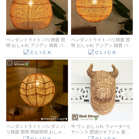
ペンダントライト バリ雑貨 照
ペンダントライト バリ雑貨 照
明 おしゃれ アジアン 雑貨 バリ
明 おしゃれ アジアン 雑貨 バリ
インテリア BOHO ナチュラル
インテリア BOHO ナチュラル
カフェ風 海外インテリア リビ
カフェ風 海外インテリア リビ
ング ダイニング LED対応
ング ダイニング LED対応
Z920903 Bali Direct
Z920904 Bali Direct
ペンダントライト パンダン バ
牛 ウシ おしゃれ ウォーターヒ
リ雑貨 照明 間接照明 おしゃれ
ヤシンス 壁掛けオブジェ 新居
アジアン 雑貨 バリ ラウンド照
祝い ナチュラル デコレーショ