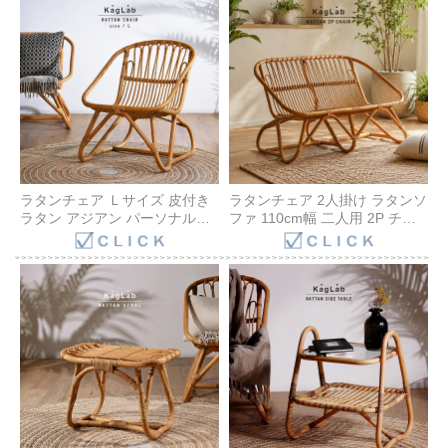
C155SME
敬老の日 父の日 母の日 祖父 祖
母 プレゼント おすすめ
C155MME
ラタンチェア Ｌサイズ 皮付き
ラタンチェア 2人掛け ラタンソ
ラタン アジアン パーソナルチ
ファ 110cm幅 二人用 2P チェ
ェア 籐家具 アジアン リゾート
ア 椅子 いす おしゃれ 皮付きラ
カフェ おしゃれ アンティーク
タン 籐 ナチュラル おしゃれ 完
調 ロハス 木製 椅子 籐椅子 母
成品 レトロ アンティーク 家具
の日 祖父 祖母 プレゼント おす
インテリア ラタン家具 天然素
すめ C155LME
材 リビング カグラボ ログハウ
ス 田舎暮らし C1552ME