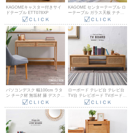
KAGOMEキャスター付きサイ
KAGOME センターテーブル ロ
ドテーブル ETT078XP
ーテーブル ガラス天板 ナチュ
ラル 北欧風インテリア 韓国風
インテリア ガラス コーヒー テ
ーブル アジアン 一人暮らし テ
ーブル リビング テーブル カゴ
メ編み チーク無垢材 ラタン
パソコンデスク 幅100cm ラタ
ローボード テレビ台 テレビ台
ン チーク材 無垢材 籐 デスク
TV台 テレビボード TVボード
コンソールテーブル 電源タッ
チーク無垢材 木製 ラタン 収納
プ 収納 テレワーク 在宅勤務 勉
AVラック チーク無垢木製
強机 おしゃれ ワークデスク リ
150cm幅 シンプル 北欧 アジア
モートワーク ウッドデスク PC
ン ナチュラル ベージュ リビン
ノートパソコン 学習机 ドレッ
グ インテリア CALM W2885XP
サー PCデスク テーブル
T488XP