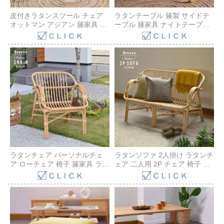
皮付きラタンスツール チェア
ラタンテーブル 籐製 サイドテ
オットマン アジアン 籐家具 パ
ーブル 籐家具 ナイトテーブル
ーソナルチェア ダイニングチ
センターテーブル ローテーブ
ェア アジアン リゾート カフェ
ル ヴィンテージ ローデスク 机
おしゃれ 椅子 籐椅子 アジアン
旅館 広縁 アジアンテイスト ナ
家具 軽い 使いやすい 持ち運び
チュラル アジアン家具
楽々 可愛い コンパクト 子供椅
T115ME
子 子供いす インテリア おしゃ
れ 丸い S154ME
ラタンチェア パーソナルチェ
ラタンソファ 2人掛け ラタンチ
ア ローチェア 椅子 籐家具 ラタ
ェア 二人用 2P チェア 椅子 い
ン ハンドメイド 1人掛け ソフ
す おしゃれ 籐 ラタン 木製 北
ァ 籐椅子 籐 アジアン ナチュラ
欧 アジアン モダン ナチュラル
ル レトロ おしゃれ 開放感 軽い
おしゃれ 完成品 BREEZE ブリ
D1291NX
ーズ sunflower rattan サンフラ
ワーラタン D1292NX