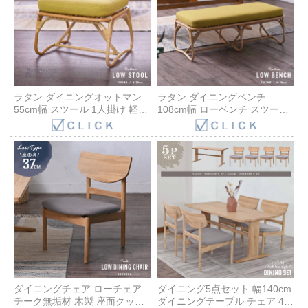
ラタン ダイニングオットマン
ラタン ダイニングベンチ
55cm幅 スツール 1人掛け 軽い
108cm幅 ローベンチ スツール
ダイニングチェア ベンチソフ
ダイニングチェア ベンチソフ
ァ 椅子 いす チェア 腰掛け 籐
ァ クッション 付き グレー ダー
家具 ナチュラル 北欧 無垢 アジ
クグレー イエロー 3色展開 椅
アン カフェ バリ 食卓 リビング
子 いす チェア 腰掛け ラタン
ローダイニング グレー ダーク
ナチュラル 北欧 アジアン カフ
グレー イエロー 3色展開
ェ バリ 食卓 リビング ロースタ
S103ND
イル S203ND
ダイニングチェア ローチェア
ダイニング5点セット 幅140cm
チーク無垢材 木製 座面クッシ
ダイニングテーブル チェア 4人