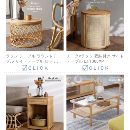
ラタン テーブル ラウンドテー
チーク×ラタン 収納付き サイド
ブル サイドテーブル ローテー
テーブル ETT088XP
ブル コーヒーテーブル チーク
無垢材 机 円座卓 籐 ラタン 木
製 インテリア おしゃれ アジア
ン家具 BREEZE ブリーズ ナチ
ュラル 北欧 カフェ 和 モダン
T085XP