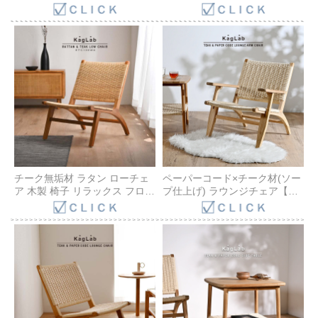
ョン付き 室内 食事 食卓 椅子
用 チーク 無垢材 木製 椅子 リ
食卓いす 1人掛け 北欧 モダン
ラックス 食卓セット 食卓 食事
おしゃれ リビング モダン ナチ
リビング ダイニング セット 新
ュラル ライトグレー 家具 バリ
生活 バリ島 ナチュラル リゾー
1脚 C320XPK
ト 食卓 エスニック T32X3204
チーク無垢材 ラタン ローチェ
ペーパーコード×チーク材(ソー
ア 木製 椅子 リラックス フロア
プ仕上げ) ラウンジチェア【ア
チェア ラウンジチェア パーソ
ーム付き】 ETC231RX
ナルチェア ラタンチェア 座椅
子 アジアン家具 ETC130WX