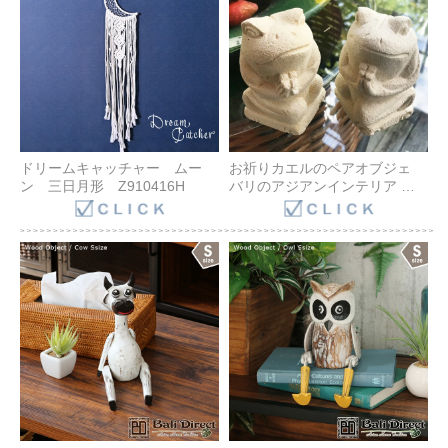
ドリームキャッチャー ムー
お祈りカエルのペアオブジェ
ン 三日月形 Z910416H
バリのアジアンインテリア か
えるの置物 パラス石 石像 石造
蛙の置き物 アジアンリゾート
バリ雑貨 母の日 プレゼント
Z201203N Bali Direct