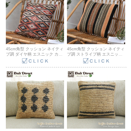
45×45cm ZDLU45MO
45×45cm ZDLU45NA
45cm角型 クッション ネイティ
45cm角型 クッション ネイティ
ブ調 ダイヤ柄 エスニック カバ
ブ調 ストライプ柄 エスニック
ーセット ヌードクッション付
カバーセット ヌードクッショ
き ファスナー付き インテリア
ン付き ファスナー付き インテ
45×45cm ZDLU45DI
リア 45×45cm ZDLU45ST