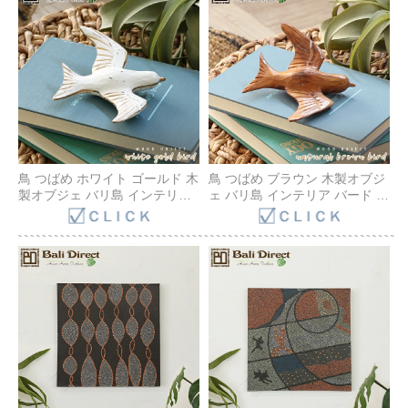
鳥 つばめ ホワイト ゴールド 木
鳥 つばめ ブラウン 木製オブジ
製オブジェ バリ島 インテリア
ェ バリ島 インテリア バード 木
バード 木彫り アンティーク ヴ
彫り アンティーク ヴィンテー
ィンテージ ナチュラル 壁掛け
ジ ナチュラル 壁掛けオブジェ
オブジェ 置き物 アジアン小物
置き物 アジアン小物 ツバメ デ
ツバメ デコレーション
コレーション Z070726G Bali
Z070725G Bali Direct
Direct