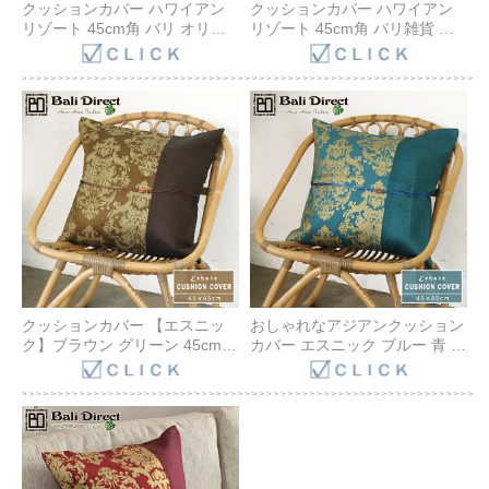
クッションカバー ハワイアン
クッションカバー ハワイアン
リゾート 45cm角 バリ オリエ
リゾート 45cm角 バリ雑貨 ア
ンタル ナチュラル BOHO クッ
ジアン バリ オリエンタル ナチ
ション ラフィア 高級素材 リー
ュラル BOHO クッション ラフ
フ 自然素材 Z280312G Bali
ィア 高級素材 Z280311G Bali
Direct
Direct
クッションカバー 【エスニッ
おしゃれなアジアンクッション
ク】ブラウン グリーン 45cm角
カバー エスニック ブルー 青 バ
バリ雑貨 アジアン バリ クッシ
リ雑貨 インテリア アジアンフ
ョン かわいい モロッカン ホテ
ァブリック バリ リゾートホテ
ル モダンアジアン インテリア
ル モダンアジアン ファブリッ
Z170201B Bali Direct
ク 45ｃｍ角 モロッカン
Z170101B Bali Direct