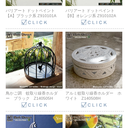
バリアート ドットペイント
バリアート ドットペイント
【A】ブラック系 Z910101A
【B】オレンジ系 Z910102A
鳥かご調 蚊取り線香ホルダ
アルミ蚊取り線香ホルダー ホ
ー ブラック Z140505H
ワイト Z140508H