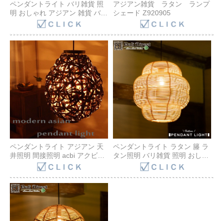
ペンダントライト バリ雑貨 照
アジアン雑貨 ラタン ランプ
明 おしゃれ アジアン 雑貨 バリ
シェード Z920905
インテリア BOHO ナチュラル
カフェ風 海外インテリア リビ
ング ダイニング LED対応
Z920903 Bali Direct
ペンダントライト アジアン 天
ペンダントライト ラタン 籐 ラ
井照明 間接照明 acbi アクビィ
タン照明 バリ雑貨 照明 おしゃ
母の日 プレゼント おすすめ 照
れ アジアン 雑貨 バリ インテリ
明 リビング ダイニング
ア BOHO ナチュラル カフェ風
Z920705S Bali Direct
海外インテリア リビング ダイ
ニング LED対応 韓国風インテ
リア ジャパンディ Z920809
Bali Direct