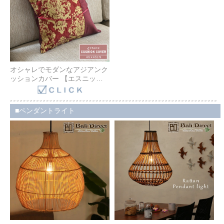
オシャレでモダンなアジアンク
ッションカバー 【エスニッ
ク】レッド 45cm角 バリ雑貨
バリ クッション かわいい おし
ゃれ モロッカン ファブリック
ペンダントライト
Z170203B Bali Direct