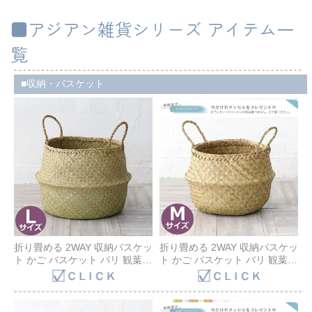
■アジアン雑貨シリーズ アイテム一
覧
収納・バスケット
折り畳める 2WAY 収納バスケッ
折り畳める 2WAY 収納バスケッ
ト かご バスケット バリ 観葉植
ト かご バスケット バリ 観葉植
物 収納 おしゃれ インテリア モ
物 収納 おしゃれ インテリア モ
ロッコ エスニック ボヘミアン
ロッコ バッグ ナチュラル
バッグ ナチュラル AZS011L
AZS011M AZS011M3 Bali
Bali Direct
Direct