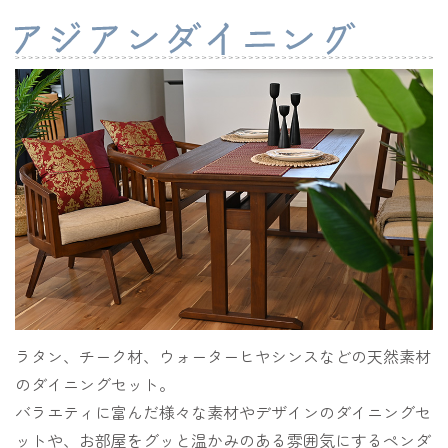
ラタン、チーク材、ウォーターヒヤシンスなどの天然素材
のダイニングセット。
バラエティに富んだ様々な素材やデザインのダイニングセ
ットや、お部屋をグッと温かみのある雰囲気にするペンダ