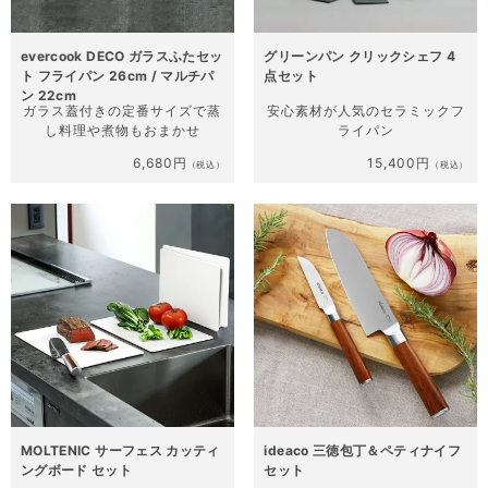
evercook DECO ガラスふたセッ
グリーンパン クリックシェフ 4
ト フライパン 26cm / マルチパ
点セット
ン 22cm
ガラス蓋付きの定番サイズで
蒸
安心素材が人気の
セラミックフ
し料理や煮物もおまかせ
ライパン
6,680円
15,400円
（税込）
（税込）
MOLTENIC サーフェス カッティ
ideaco 三徳包丁＆ペティナイフ
ングボード セット
セット