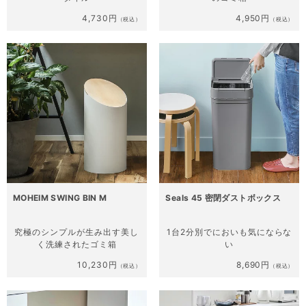
4,730円
4,950円
（税込）
（税込）
MOHEIM SWING BIN M
Seals 45 密閉ダストボックス
究極のシンプルが生み出す
美し
1台2分別で
においも気にならな
く洗練されたゴミ箱
い
10,230円
8,690円
（税込）
（税込）