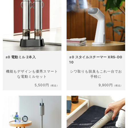
±0 電動ミル 2本入
±0 スタイルスチーマー XRS-D0
10
機能もデザインも優秀
スマート
シワ取りも脱臭も
これ一台でお
な電動ミルセット
手軽に
5,500円
9,900円
（税込）
（税込）