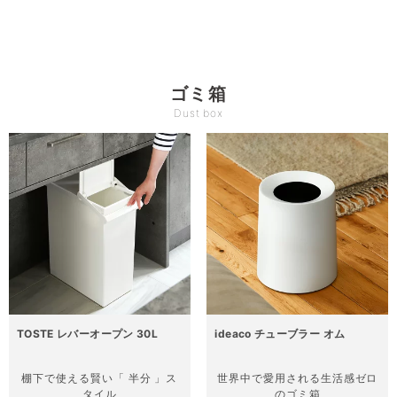
ゴミ箱
Dust box
TOSTE レバーオープン 30L
ideaco チューブラー オム
棚下で使える
賢い「 半分 」ス
世界中で愛用される
生活感ゼロ
タイル
のゴミ箱