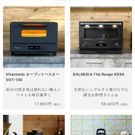
Vitantonio オーブントースター
BALMUDA The Range K09A
VOT-100
好みの焼き色は譲れない
極上ト
大胆なシンプルさと遊び心で
心
ーストを毎日素早く
躍るお料理タイムを
17,600円
59,400円
（税込）
（税込）