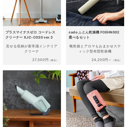
プラスマイナスゼロ コードレス
cado ふとん乾燥機 FOEHN002
クリーナー XJC-C030 ver.3
選べるセット
見せる収納が新常識
インテリア
靴乾燥とアロマもおまかせ
ステ
クリーナ
ィック型布団乾燥機
27,500円
24,200円～
（税込）
（税込）