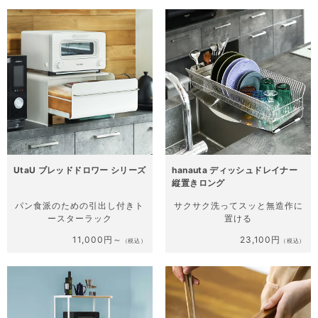
UtaU ブレッドドロワー シリーズ
hanauta ディッシュドレイナー
縦置きロング
パン食派のための
引出し付きト
サクサク洗って
スッと無造作に
ースターラック
置ける
11,000円～
23,100円
（税込）
（税込）