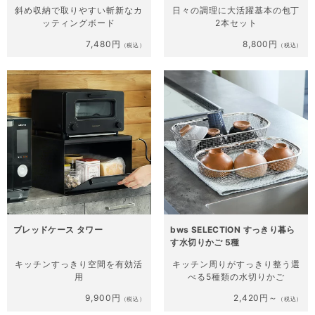
斜め収納で取りやすい
斬新なカ
日々の調理に大活躍
基本の包丁
ッティングボード
2本セット
7,480円
8,800円
（税込）
（税込）
ブレッドケース タワー
bws SELECTION すっきり暮ら
す水切りかご 5種
キッチンすっきり
空間を有効活
キッチン周りがすっきり整う
選
用
べる5種類の水切りかご
9,900円
2,420円～
（税込）
（税込）