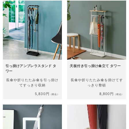
引っ掛けアンブレラスタンド タ
天板付き引っ掛け傘立て タワー
ワー
長傘や折りたたみ傘を
引っ掛け
長傘や折りたたみ傘を
掛けてす
てすっきり収納
っきり整頓
5,830円
8,800円
（税込）
（税込）