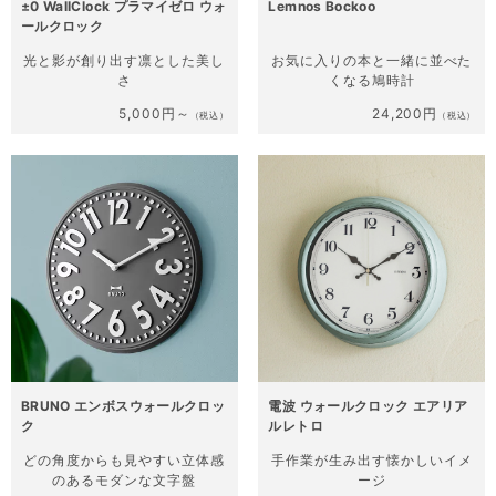
±0 WallClock プラマイゼロ ウォ
Lemnos Bockoo
ールクロック
光と影が創り出す
凛とした美し
お気に入りの本と一緒に
並べた
さ
くなる鳩時計
5,000円～
24,200円
（税込）
（税込）
BRUNO エンボスウォールクロッ
電波 ウォールクロック エアリア
ク
ルレトロ
どの角度からも見やすい
立体感
手作業が生み出す
懐かしいイメ
のあるモダンな文字盤
ージ