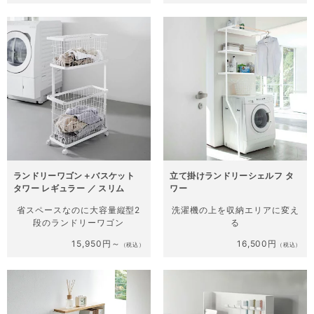
ランドリーワゴン＋バスケット
立て掛けランドリーシェルフ タ
タワー レギュラー ／ スリム
ワー
省スペースなのに大容量
縦型2
洗濯機の上を
収納エリアに変え
段のランドリーワゴン
る
15,950円～
16,500円
（税込）
（税込）