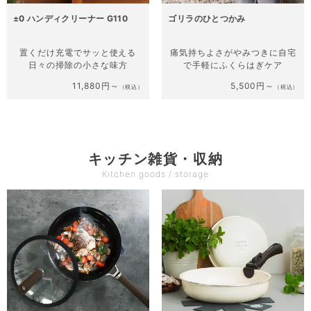
±0 ハンディクリーナー G110
ゴリラのひとつかみ
置くだけ充電でサッと使える
痛気持ちよさがやみつきに
自宅
日々の掃除の小さな味方
で手軽にふくらはぎケア
11,880円～
5,500円～
（税込）
（税込）
キッチン雑貨・収納
Kitchen goods / storage