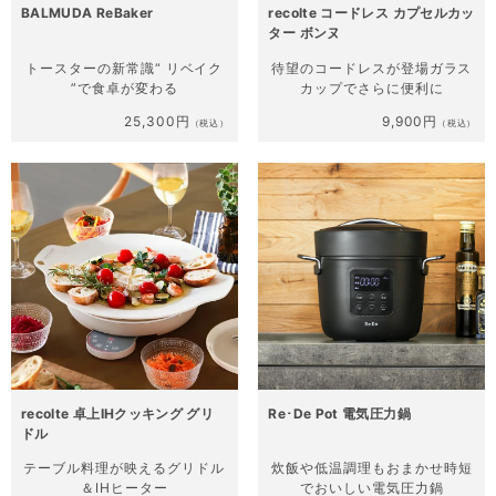
BALMUDA ReBaker
recolte コードレス カプセルカッ
ター ボンヌ
トースターの新常識
“ リベイク
待望のコードレスが登場
ガラス
”で食卓が変わる
カップでさらに便利に
25,300円
9,900円
（税込）
（税込）
recolte 卓上IHクッキング グリ
Re･De Pot 電気圧力鍋
ドル
テーブル料理が映える
グリドル
炊飯や低温調理もおまかせ
時短
＆IHヒーター
でおいしい電気圧力鍋