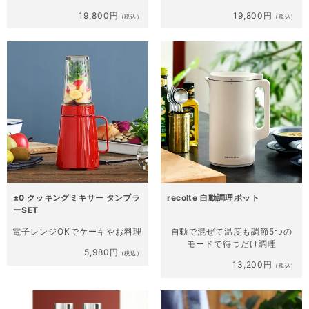
19,800円
19,800円
（税込）
（税込）
±0 クッキングミキサー タンブラ
recolte 自動調理ポット
ーSET
電子レンジOKで
ケーキやお料理
自動で混ぜて温度も調節
5つの
モードで待つだけ調理
5,980円
（税込）
13,200円
（税込）