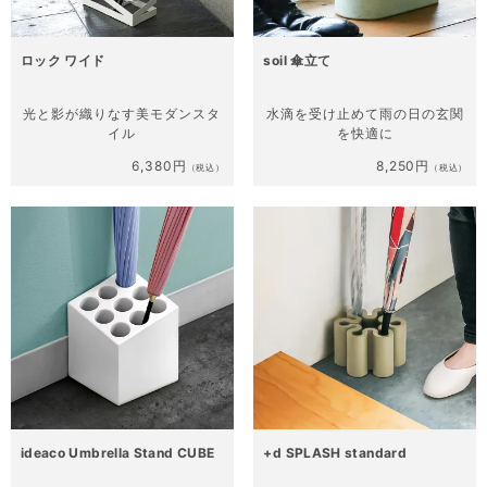
ロック ワイド
soil 傘立て
光と影が織りなす
美モダンスタ
水滴を受け止めて
雨の日の玄関
イル
を快適に
6,380円
8,250円
（税込）
（税込）
ideaco Umbrella Stand CUBE
+d SPLASH standard