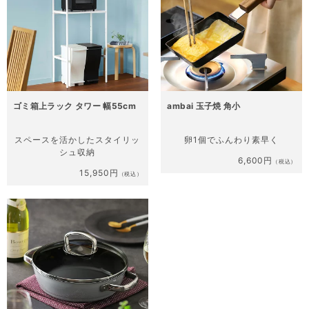
ゴミ箱上ラック タワー 幅55cm
ambai 玉子焼 角小
スペースを活かした
スタイリッ
卵1個で
ふんわり素早く
シュ収納
6,600円
（税込）
15,950円
（税込）