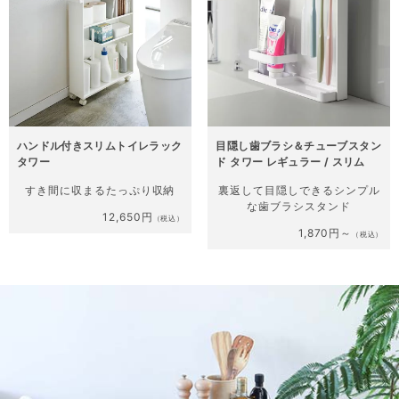
ハンドル付きスリムトイレラック
目隠し歯ブラシ＆チューブスタン
タワー
ド タワー レギュラー / スリム
すき間に収まる
たっぷり収納
裏返して目隠しできる
シンプル
な歯ブラシスタンド
12,650円
（税込）
1,870円～
（税込）