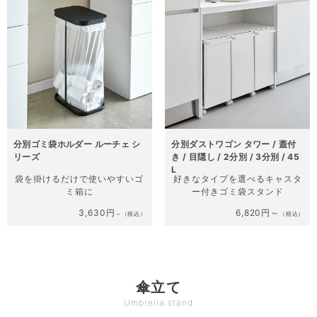
分別ゴミ袋ホルダー ルーチェ シ
分別ダストワゴン タワー / 蓋付
リーズ
き / 目隠し / 2分別 / 3分別 / 45
L
袋を掛けるだけで
使いやすいゴ
好きなタイプを選べる
キャスタ
ミ箱に
ー付きゴミ袋スタンド
3,630円
6,820円～
～（税込）
（税込）
傘立て
Umbrella stand