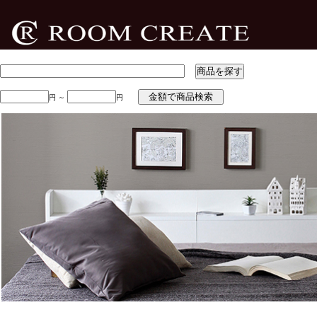
円 ～
円