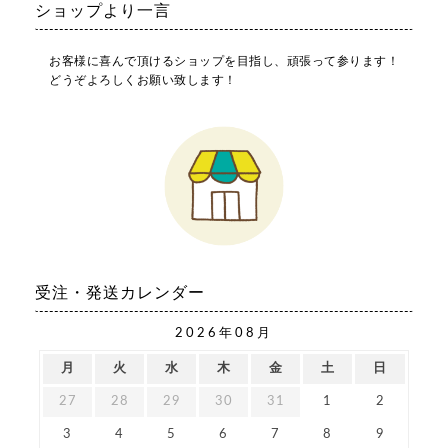
ショップより一言
お客様に喜んで頂けるショップを目指し、頑張って参ります！
どうぞよろしくお願い致します！
受注・発送カレンダー
2026年08月
月
火
水
木
金
土
日
27
28
29
30
31
1
2
3
4
5
6
7
8
9