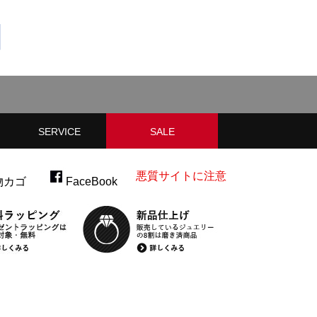
SERVICE
SALE
プ
いて
返品・ご試着サービス
サイズ直し・新品仕上
店頭でご覧頂けます
無料ギフトラッピング
有料ギフトラッピング
無料アフターサービス
国際配送と免税
ALL
～15%OFF
～20%OFF
～50%OFF
悪質サイトに注意
物カゴ
FaceBook