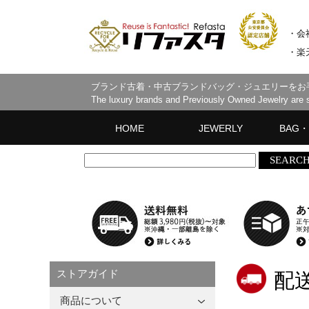
・会
・楽
ブランド古着・中古ブランドバッグ・ジュエリーをお
The luxury brands and Previously Owned Jewelry are se
HOME
JEWERLY
BAG・
パソコンTOP
スマホTOP
ALL
ネックレス
指輪・リング
ペンダントトップ
ピアス
イヤリング
ブレスレット
ブローチ
カメオ
その他
ALL
バッグ
財布・
眼鏡・
帽子
ベルト
マフラ
その他
ストアガイド
配
商品について