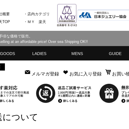
社概要
・店内カテゴリ
天TOP
・ＭＹ 楽天
手頃な価格で販売。
lling at an affordable price! Over sea Shipping OK!!
GOODS
LADIES
MENS
GUIDE
ケース
サングラス
ー・スカーフ
ALL
トップス
コート・ジャケット
ワンピース
ボトムス
シューズ
時計
ALL
トップス
コート・ジャケット
ボトムス
セットアップ
シューズ
時計
ご利用ガイドマッ
商品について
コンディション
サイズ・採寸につ
ご注文について
お支払いについて
配送について
よくある質問
メルマガ登録
お気に入り登録
お買い
送について