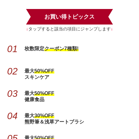
お買い得トピックス
↓
タップすると該当の項目にジャンプします
↓
枚数限定
クーポン7種類!
最大
50%OFF
スキンケア
最大
50%OFF
健康食品
最大
30%OFF
熊野筆＆浅草アートブラシ
最大
50%OFF