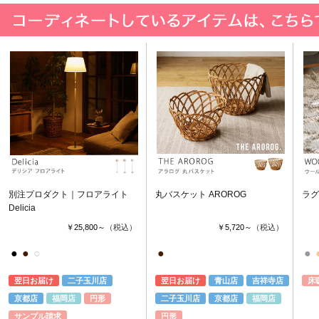
別注プロダクト｜フロアライト
丸バスケット AROROG
ラグ
Delicia
￥25,800～
（税込）
￥5,720～
（税込）
●
●
○
●
●
翌日お届け
二子玉川店
翌日お届け
青山店
吉祥寺店
床
京都店
福岡店
円形
二子玉川店
京都店
福岡店
サンプル請求
円形