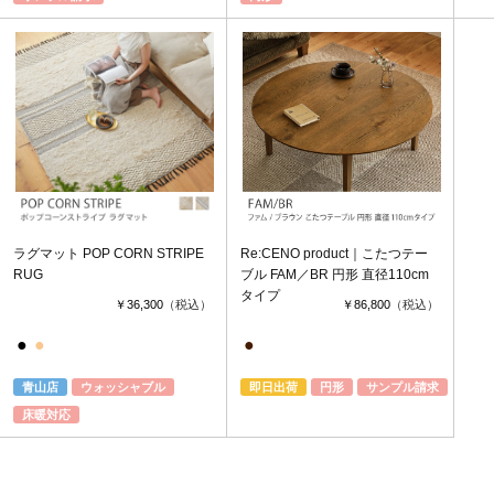
ラグマット POP CORN STRIPE
Re:CENO product｜こたつテー
RUG
ブル FAM／BR 円形 直径110cm
タイプ
￥36,300
（税込）
￥86,800
（税込）
●
●
●
青山店
ウォッシャブル
即日出荷
円形
サンプル請求
床暖対応