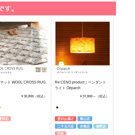
マット WOOL CROSS RUG
Re:CENO product｜ペンダント
ライト Oilparch
￥30,800
（税込）
￥37,800～
（税込）
●
●
暖対応
翌日お届け
青山店
二子玉川店
京都店
福岡店
円形