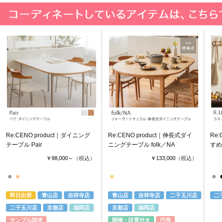
Re:CENO product｜ダイニング
Re:CENO product｜伸長式ダイ
Re:
テーブル Pair
ニングテーブル folk／NA
すめ
￥98,000～
（税込）
￥133,000
（税込）
●
●
●
●
即日出荷
青山店
吉祥寺店
青山店
吉祥寺店
二子玉川店
二
二子玉川店
京都店
福岡店
京都店
福岡店
サンプル請求
開梱・設置付き
円形