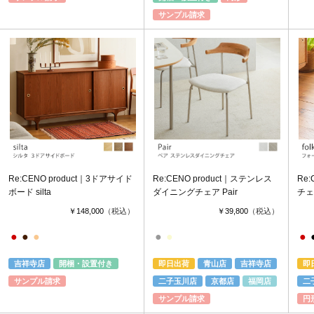
サンプル請求
Re:CENO product｜3ドアサイド
Re:CENO product｜ステンレス
Re
ボード silta
ダイニングチェア Pair
チェア
￥148,000
（税込）
￥39,800
（税込）
●
●
●
●
●
●
吉祥寺店
開梱・設置付き
即日出荷
青山店
吉祥寺店
即
サンプル請求
二子玉川店
京都店
福岡店
二
サンプル請求
円