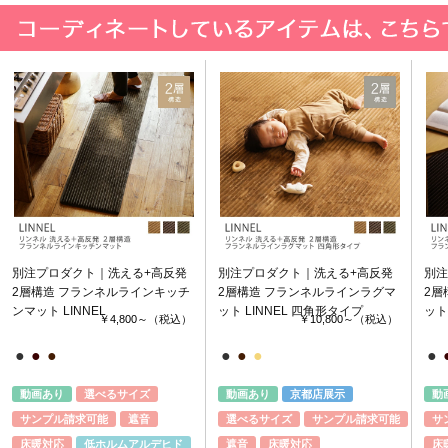
別注プロダクト｜洗える+高反発
別注プロダクト｜洗える+高反発
別注
2層構造 フランネルラインキッチ
2層構造 フランネルラインラグマ
2層
ンマット LINNEL
ット LINNEL 四角形タイプ
ット
￥4,800～
（税込）
￥10,800～
（税込）
●
●
●
●
●
●
●
動画あり
選べるサイズ
動画あり
京都店展示
動
サンプル請求可能
遮音
選べるサイズ
サンプル請求可能
サ
床暖対応
低ホルムアルデヒド
遮音
床暖対応
床