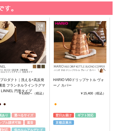
プロダクト｜洗える+高反発
HARIO V60ドリップケトル ヴォ
構造 フランネルラインラグマ
ーノ カパー
 LINNEL 円形タイプ
￥9,800～
（税込）
￥15,400
（税込）
●
●
●
画あり
選べるサイズ
翌日お届け
ギフト対応
ンプル請求可能
遮音
京都店展示
暖対応
低ホルムアルデヒド