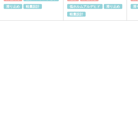
滑り止め
軽量設計
低ホルムアルデヒド
滑り止め
滑
軽量設計