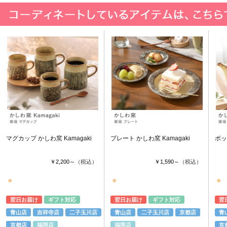
マグカップ かしわ窯 Kamagaki
プレート かしわ窯 Kamagaki
ポッ
￥2,200～
（税込）
￥1,590～
（税込）
●
●
●
翌日お届け
ギフト対応
翌日お届け
ギフト対応
翌
青山店
吉祥寺店
二子玉川店
青山店
二子玉川店
京都店
青
京都店
福岡店
福岡店
京