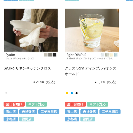
SyuRo リネンキッチンクロス
グラス Sghr ディンプル 9オンス
オールド
￥2,090
（税込）
￥1,980
（税込）
○
●
●
●
翌日お届け
ギフト対応
翌日お届け
ギフト対応
青山店
吉祥寺店
二子玉川店
青山店
吉祥寺店
二子玉川店
京都店
福岡店
京都店
福岡店