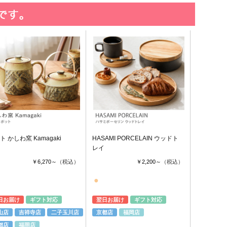
ト かしわ窯 Kamagaki
HASAMI PORCELAIN ウッドト
レイ
￥6,270～
（税込）
￥2,200～
（税込）
●
日お届け
ギフト対応
翌日お届け
ギフト対応
山店
吉祥寺店
二子玉川店
京都店
福岡店
都店
福岡店