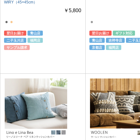
WIRY（45×45cm）
￥5,800
●
●
●
翌日お届け
青山店
翌日お届け
ギフト対応
二子玉川店
福岡店
青山店
吉祥寺店
二子玉
サンプル請求
京都店
福岡店