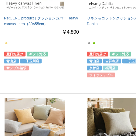
Re:CENO product｜クッションカバー Heavy
リネン＆コットンクッションカバー
canvas linen（30×55cm）
Dahlia
￥4,800
●
●
●
翌日お届け
ギフト対応
翌日お届け
ギフト対応
青山店
二子玉川店
青山店
吉祥寺店
二子玉
サンプル請求
京都店
福岡店
ウォッシャブル