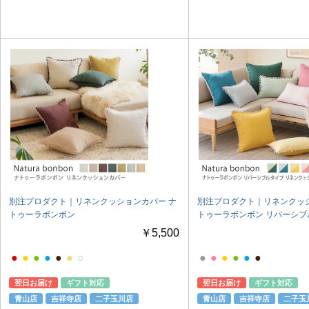
別注プロダクト｜リネンクッションカバー ナ
別注プロダクト｜リネンクッシ
トゥーラボンボン
トゥーラボンボン リバーシブ
￥5,500
●
●
●
●
●
●
○
●
●
●
●
●
●
翌日お届け
ギフト対応
翌日お届け
ギフト対応
青山店
吉祥寺店
二子玉川店
青山店
吉祥寺店
二子玉