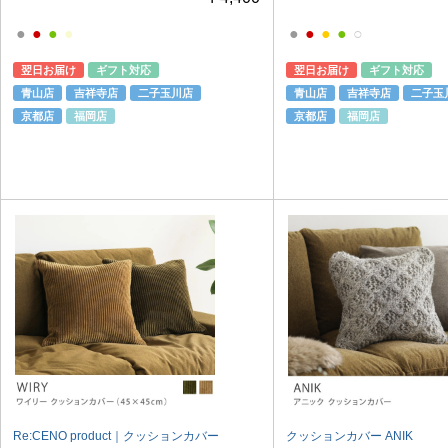
●
●
●
●
●
●
●
●
○
翌日お届け
ギフト対応
翌日お届け
ギフト対応
青山店
吉祥寺店
二子玉川店
青山店
吉祥寺店
二子玉
京都店
福岡店
京都店
福岡店
Re:CENO product｜クッションカバー
クッションカバー ANIK