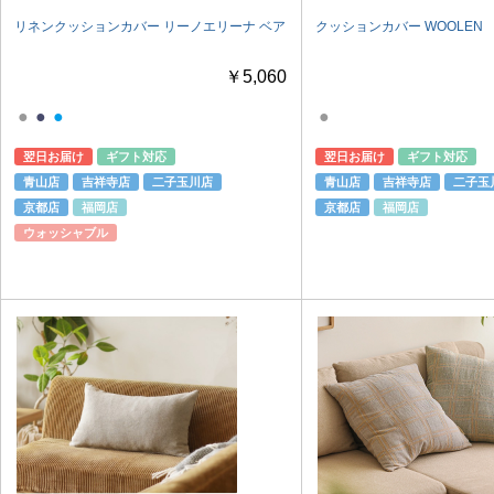
リネンクッションカバー リーノエリーナ ベア
クッションカバー WOOLEN
￥5,060
●
●
●
●
翌日お届け
ギフト対応
翌日お届け
ギフト対応
青山店
吉祥寺店
二子玉川店
青山店
吉祥寺店
二子玉
京都店
福岡店
京都店
福岡店
ウォッシャブル