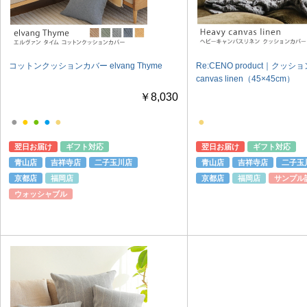
コットンクッションカバー elvang Thyme
Re:CENO product｜クッシ
canvas linen（45×45cm）
￥8,030
●
●
●
●
●
●
翌日お届け
ギフト対応
翌日お届け
ギフト対応
青山店
吉祥寺店
二子玉川店
青山店
吉祥寺店
二子玉
京都店
福岡店
京都店
福岡店
サンプル
ウォッシャブル