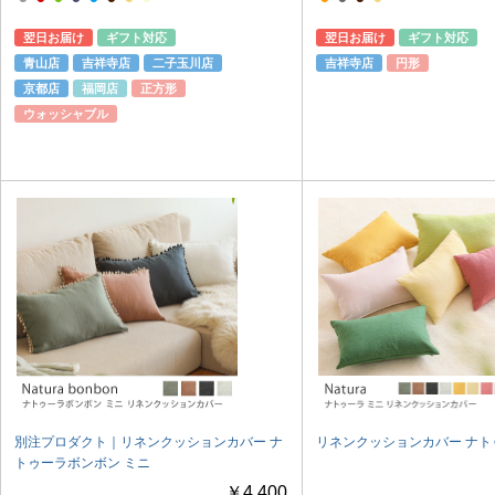
翌日お届け
ギフト対応
翌日お届け
ギフト対応
青山店
吉祥寺店
二子玉川店
吉祥寺店
円形
京都店
福岡店
正方形
ウォッシャブル
別注プロダクト｜リネンクッションカバー ナ
リネンクッションカバー ナト
トゥーラボンボン ミニ
￥4,400