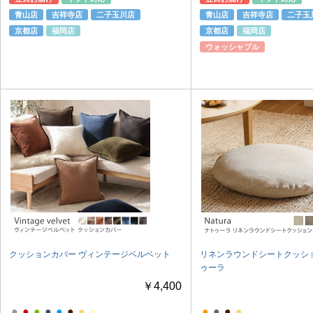
青山店
吉祥寺店
二子玉川店
青山店
吉祥寺店
二子玉
京都店
福岡店
京都店
福岡店
ウォッシャブル
クッションカバー ヴィンテージベルベット
リネンラウンドシートクッショ
ゥーラ
￥4,400
●
●
●
●
●
●
●
●
●
●
●
●