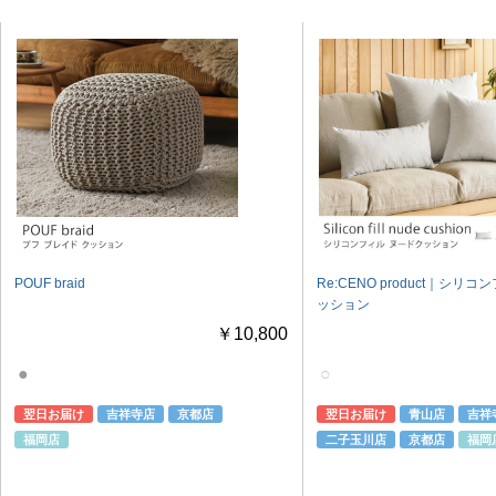
POUF braid
Re:CENO product｜シリ
ッション
￥10,800
●
○
翌日お届け
吉祥寺店
京都店
翌日お届け
青山店
吉祥
福岡店
二子玉川店
京都店
福岡