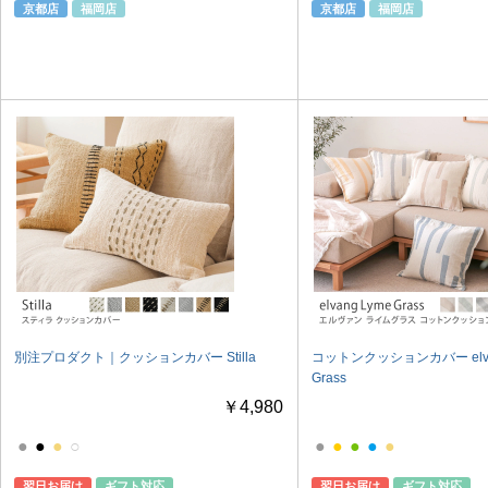
京都店
福岡店
京都店
福岡店
別注プロダクト｜クッションカバー Stilla
コットンクッションカバー elva
Grass
￥4,980
●
●
●
○
●
●
●
●
●
翌日お届け
ギフト対応
翌日お届け
ギフト対応