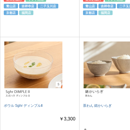
青山店
吉祥寺店
二子玉川店
青山店
吉祥寺店
二子玉
京都店
福岡店
京都店
福岡店
ボウル Sghr ディンプルⅡ
茶わん 錆かいらぎ
￥3,300
●