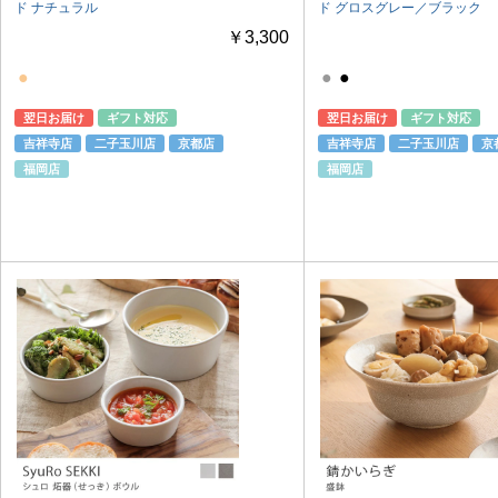
ド ナチュラル
ド グロスグレー／ブラック
￥3,300
●
●
●
翌日お届け
ギフト対応
翌日お届け
ギフト対応
吉祥寺店
二子玉川店
京都店
吉祥寺店
二子玉川店
京
福岡店
福岡店