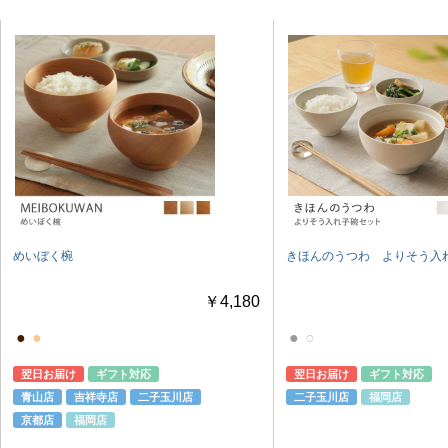
めいぼく椀
きほんのうつわ よりそう入
￥4,180
●
●
●
○
翌日お届け
ギフト対応
翌日お届け
ギフト対応
青山店
吉祥寺店
二子玉川店
二子玉川店
福岡店
京都店
福岡店