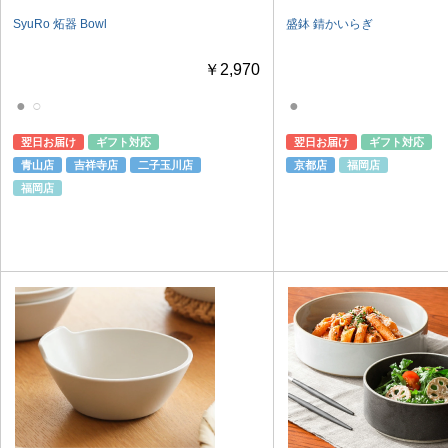
SyuRo 炻器 Bowl
盛鉢 錆かいらぎ
￥2,970
●
○
●
翌日お届け
ギフト対応
翌日お届け
ギフト対応
青山店
吉祥寺店
二子玉川店
京都店
福岡店
福岡店