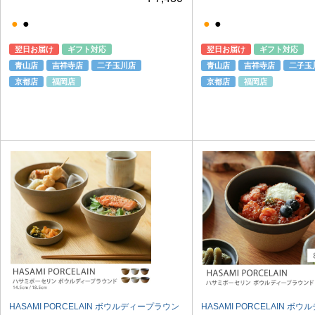
●
●
●
●
翌日お届け
ギフト対応
翌日お届け
ギフト対応
青山店
吉祥寺店
二子玉川店
青山店
吉祥寺店
二子玉
京都店
福岡店
京都店
福岡店
HASAMI PORCELAIN ボウルディープラウン
HASAMI PORCELAIN ボ