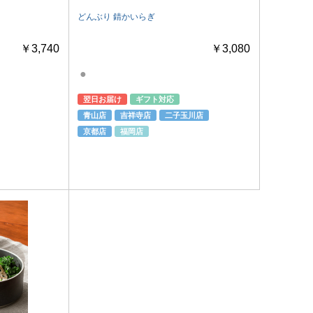
どんぶり 錆かいらぎ
￥3,740
￥3,080
●
翌日お届け
ギフト対応
青山店
吉祥寺店
二子玉川店
京都店
福岡店