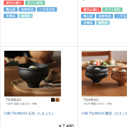
翌日お届け
ギフト対応
青山店
吉祥寺店
二子玉川店
翌日お届け
ギフト対応
京都店
福岡店
青山店
吉祥寺店
二子玉
京都店
福岡店
汁椀 TSUMUGI 玉渕（たまぶち）
汁椀 TSUMUGI 瓢型（ひさ
￥7,480