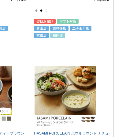
●
●
○
翌日お届け
ギフト対応
川店
青山店
吉祥寺店
二子玉川店
京都店
福岡店
ウルディープラウン
HASAMI PORCELAIN ボウルラウンド ナチュ