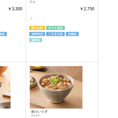
ラル
￥3,300
￥2,750
●
即日出荷
ギフト対応
都店
吉祥寺店
二子玉川店
京都店
福岡店