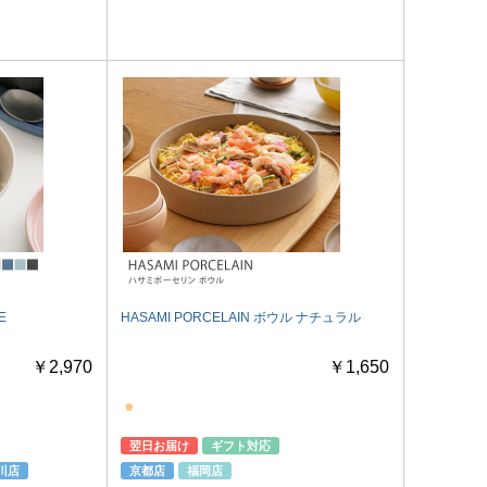
E
HASAMI PORCELAIN ボウル ナチュラル
￥2,970
￥1,650
●
翌日お届け
ギフト対応
川店
京都店
福岡店