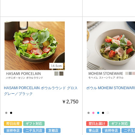
HASAMI PORCELAIN ボウルラウンド グロス
ボウル MOHEIM STONEWAR
グレー／ブラック
￥2,750
●
●
●
●
●
●
○
即日出荷
ギフト対応
翌日お届け
ギフト対応
吉祥寺店
二子玉川店
京都店
青山店
吉祥寺店
二子玉