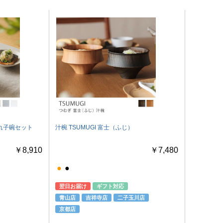
れ子碗セット
汁椀 TSUMUGI 富士（ふじ）
￥8,910
￥7,480
●
●
翌日お届け
ギフト対応
青山店
吉祥寺店
二子玉川店
京都店