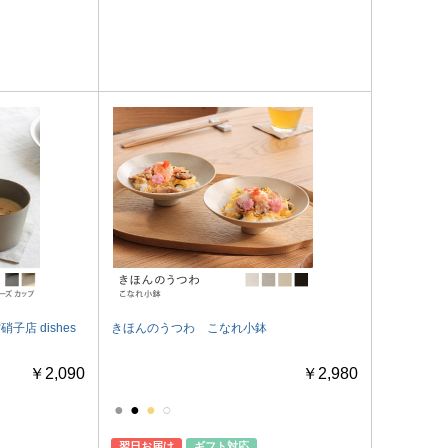
木村硝子店 dishes
きほんのうつわ こなれ小鉢
￥2,090
￥2,980
●
●
●
○
翌日お届け
ギフト対応