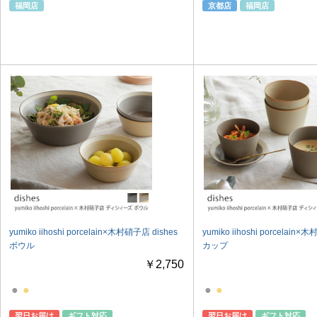
福岡店
京都店
福岡店
yumiko iihoshi porcelain×木村硝子店 dishes
yumiko iihoshi porcelain×
ボウル
カップ
￥2,750
●
●
●
●
翌日お届け
ギフト対応
翌日お届け
ギフト対応