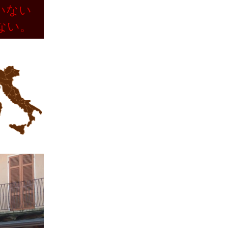
いない
ない。