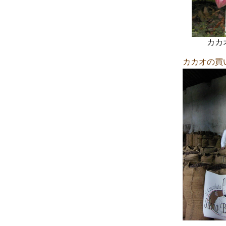
カカ
カカオの買