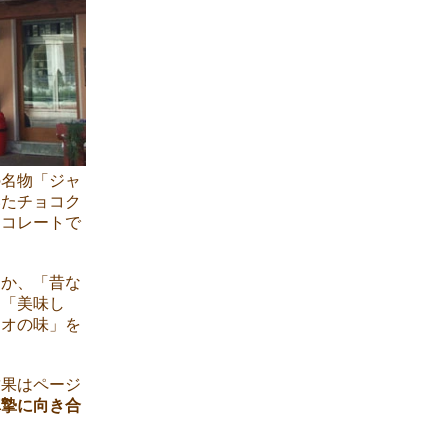
の名物「ジャ
いた
チョコク
ョコレートで
なか、「昔な
も「美味し
カオの味」を
結果はページ
真摯に向き合