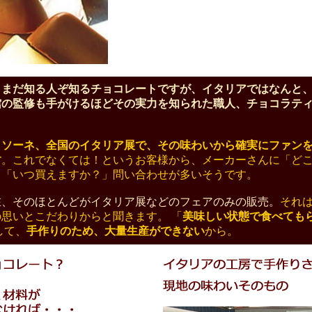
、まだ知る人ぞ知るチョコレートですが、イタリアではなんと
館の監修も手がけるほどその実力を知られた職人、チョコラテ
ッソーネ、全国のイタリア展で、その味わいから確実にファン
す
。これでなくては！というお客様から、メーカーさんに「ど
」「いつ買えますか？」問い合わせが多いそうです。
在、そのほとんどがイタリア展などのフェアのみの販売
。
それ
思いとこだわりからと聞きます。 「
美味しい状態で食べても
して、
手作りのため、大量生産ができない
から。