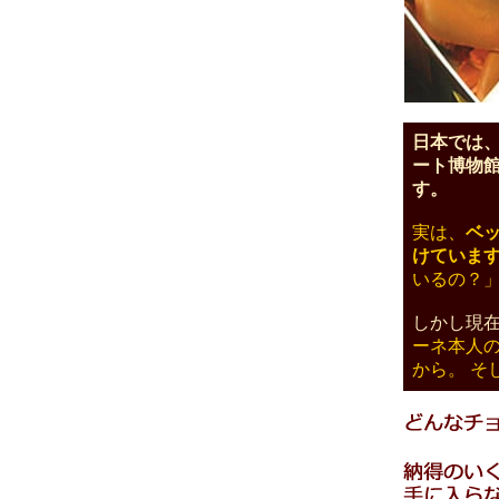
日本では
ート博物
す。
実は、
ベ
けていま
いるの？
しかし現
ーネ本人の
から。 そ