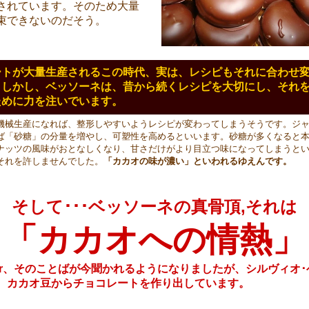
されています。そのため大量
束できないのだそう。
ートが大量生産されるこの時代、実は、レシピもそれに合わせ
。しかし、ベッソーネは、昔から続くレシピを大切にし、それ
ために力を注いでいます。
機械生産になれば、整形しやすいようレシピが変わってしまうそうです。ジ
ば「砂糖」の分量を増やし、可塑性を高めるといいます。砂糖が多くなると
ナッツの風味がおとなしくなり、甘さだけがより目立つ味になってしまうと
それを許しませんでした。
「カカオの味が濃い」といわれるゆえんです。
そして･･･ベッソーネの真骨頂,それは
「カカオへの情熱」
o Bar、そのことばが今聞かれるようになりましたが、シルヴィオ
、カカオ豆からチョコレートを作り出しています。