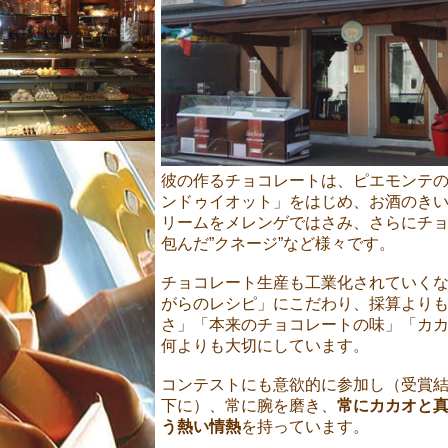
彼の作るチョコレートは、ピエモンテ
ンドゥイオット」をはじめ、
お酒のき
リームをメレンゲではさみ、さらにチ
包んだ”クネージ”など様々です。
チョコレート生産も工業化されていく
がらのレシピ」にこだわり、採算より
さ」「本来のチョコレートの味」「カ
何よりも大切にしています。
コンテストにも意欲的に参加し（受賞
下に）、常に腕を磨き、
常にカカオと
う熱い情熱
を持っています。