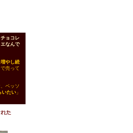
、チョコレ
ィエなんで
を増やし続
こで売って
は、ベッソ
らいたい
」