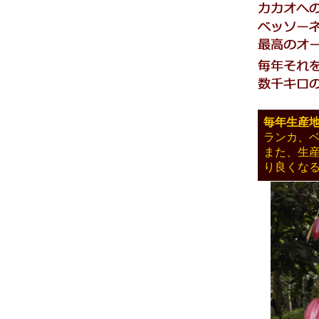
毎年生産
ランカ、
また、生
り良くな