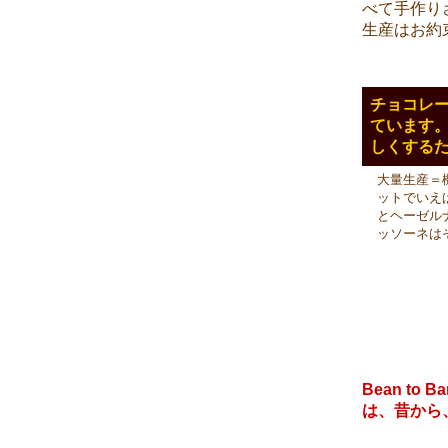
べて手作り
生産はお約
チョコレ
ています
しくする
大量生産＝
ットでいえ
とヘーゼル
ッソーネは
Bean t
は、昔から