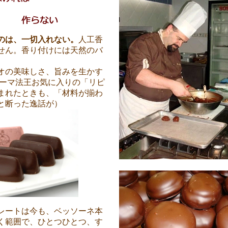
のは、一切入れない。
人工香
せん。香り付けには天然のバ
。
オの美味しさ、旨みを生かす
ローマ法王お気に入りの「リピ
まれたときも、「材料が揃わ
と断った逸話が）
レートは今も、ベッソーネ本
く範囲で、ひとつひとつ、す