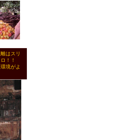
距離はスリ
キロ！！
産環境がよ