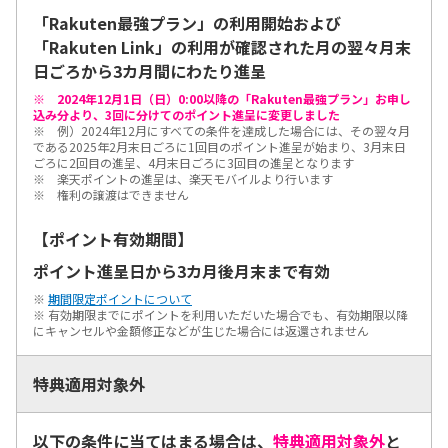
「Rakuten最強プラン」の利用開始および
「Rakuten Link」の利用が確認された月の翌々月末
日ごろから3カ月間にわたり進呈
※ 2024年12月1日（日）0:00以降の「Rakuten最強プラン」お申し
込み分より、3回に分けてのポイント進呈に変更しました
※ 例）2024年12月にすべての条件を達成した場合には、その翌々月
である2025年2月末日ごろに1回目のポイント進呈が始まり、3月末日
ごろに2回目の進呈、4月末日ごろに3回目の進呈となります
※ 楽天ポイントの進呈は、楽天モバイルより行います
※ 権利の譲渡はできません
【ポイント有効期間】
ポイント進呈日から3カ月後月末まで有効
※
期間限定ポイントについて
※ 有効期限までにポイントを利用いただいた場合でも、有効期限以降
にキャンセルや金額修正などが生じた場合には返還されません
特典適用対象外
以下の条件に当てはまる場合は、
特典適用対象外
と