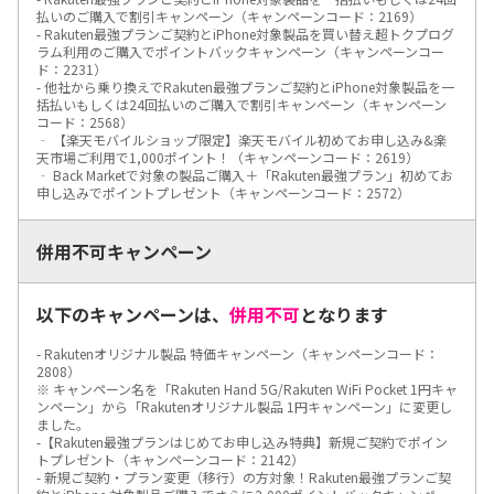
払いのご購入で割引キャンペーン（キャンペーンコード：2169）
- Rakuten最強プランご契約とiPhone対象製品を買い替え超トクプログ
ラム利用のご購入でポイントバックキャンペーン（キャンペーンコー
ド：2231）
- 他社から乗り換えでRakuten最強プランご契約とiPhone対象製品を一
括払いもしくは24回払いのご購入で割引キャンペーン（キャンペーン
コード：2568）
‐ 【楽天モバイルショップ限定】楽天モバイル初めてお申し込み&楽
天市場ご利用で1,000ポイント！（キャンペーンコード：2619）
‐ Back Marketで対象の製品ご購入＋「Rakuten最強プラン」初めてお
申し込みでポイントプレゼント（キャンペーンコード：2572）
併用不可キャンペーン
以下のキャンペーンは、
併用不可
となります
- Rakutenオリジナル製品 特価キャンペーン（キャンペーンコード：
2808）
※ キャンペーン名を「Rakuten Hand 5G/Rakuten WiFi Pocket 1円キャ
ンペーン」から「Rakutenオリジナル製品 1円キャンペーン」に変更し
ました。
-【Rakuten最強プランはじめてお申し込み特典】新規ご契約でポイン
トプレゼント（キャンペーンコード：2142）
- 新規ご契約・プラン変更（移行）の方対象！Rakuten最強プランご契