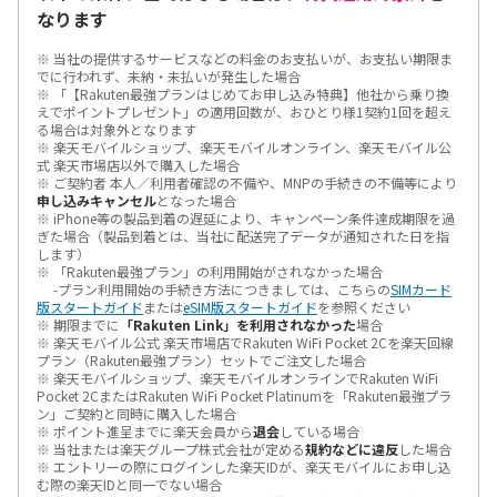
なります
※ 当社の提供するサービスなどの料金のお支払いが、お支払い期限ま
でに行われず、未納・未払いが発生した場合
※ 「【Rakuten最強プランはじめてお申し込み特典】他社から乗り換
えでポイントプレゼント」の適用回数が、おひとり様1契約1回を超え
る場合は対象外となります
※ 楽天モバイルショップ、楽天モバイルオンライン、楽天モバイル公
式 楽天市場店以外で購入した場合
※ ご契約者 本人／利用者確認の不備や、MNPの手続きの不備等により
申し込みキャンセル
となった場合
※ iPhone等の製品到着の遅延により、キャンペーン条件達成期限を過
ぎた場合（製品到着とは、当社に配送完了データが通知された日を指
します）
※ 「Rakuten最強プラン」の利用開始がされなかった場合
-プラン利用開始の手続き方法につきましては、こちらの
SIMカード
版スタートガイド
または
eSIM版スタートガイド
を参照ください
※ 期限までに
「Rakuten Link」を利用されなかった
場合
※ 楽天モバイル公式 楽天市場店でRakuten WiFi Pocket 2Cを楽天回線
プラン（Rakuten最強プラン）セットでご注文した場合
※ 楽天モバイルショップ、楽天モバイルオンラインでRakuten WiFi
Pocket 2CまたはRakuten WiFi Pocket Platinumを「Rakuten最強プラ
ン」ご契約と同時に購入した場合
※ ポイント進呈までに楽天会員から
退会
している場合
※ 当社または楽天グループ株式会社が定める
規約などに違反
した場合
※ エントリーの際にログインした楽天IDが、楽天モバイルにお申し込
む際の楽天IDと同一でない場合