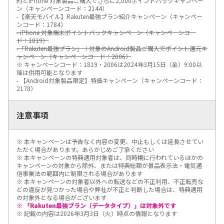
約とiPhone 対象製品ご購入でさらに2,000ポイントバックキャンペー
ン（キャンペーンコード：2144）
-【楽天モバイル】Rakuten最強プラン紹介キャンペーン（キャンペー
ンコード：1784）
- iPhone 対象端末ポイントバックキャンペーン（キャンペーンコー
ド：1819）
-「Rakuten最強プラン」＋対象のAndroid製品ご購入でポイント還元キ
ャンペーン（キャンペーンコード：2006）
※ キャンペーンコード：1819・2006は2024年3月15日（金）9:00以
降は併用可能となります
- 【Android対象製品限定】特価キャンペーン（キャンペーンコード：
2178）
注意事項
※ 本キャンペーンは予告なく内容の変更、中止もしくは延長させてい
ただく場合があります。あらかじめご了承ください
※ 本キャンペーンの特典適用対象者は、同時期に行われているほかの
キャンペーンの対象から除外、または特典総額が景品表示法・電気通
信事業法の範囲内に制限される場合があります
※ 本キャンペーンの対象者以外への転送などの不正利用、不正転売な
どの違反が見つかった場合や弊社が不正と判断した場合は、特典適用
の対象外となる場合がございます
※ 「Rakuten最強プラン（データタイプ）」は対象外です
※ 記載の内容は2026年3月3日（火）時点の情報となります