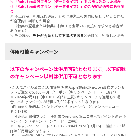
※「Rakuten最強プラン（データタイプ）」をお申し込みした場合
※「Rakuten最強プラン（データタイプ）」のご契約が過去にある場
合
※ 不正行為、利用規約違反、その他運営上の趣旨に反していると弊社
が合理的に判断した場合
（特典の返還または特典に相当する金額のお支払いを求める場合が
あります）
※ そのほか、
当社が会員として不適格である
と合理的に判断した場合
併用可能キャンペーン
以下のキャンペーンは併用可能となります。以下記載
のキャンペーン以外は併用不可となります
- 楽天モバイル公式 楽天市場店 対象Apple製品とRakuten最強プランセ
ットご注文で6,000円OFFクーポン（キャンペーンコード：1834）
※ 2024年2月1日（木）0:00以降に上記2キャンペーンを適用した場
合、本キャンペーンの特典は7,000ポイントとなります
- iPhone 対象端末ポイントバックキャンペーン（キャンペーンコー
ド：1819）
-「Rakuten最強プラン」＋対象のAndroid製品ご購入でポイント還元キ
ャンペーン（キャンペーンコード：2006）
※ キャンペーンコード：1819・2006は2024年3月15日（金）9:00以
降は併用可能となります
- Rakuten最強プランご契約とiPhone対象製品を一括払いもしくは24回