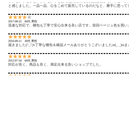
プレゼント相手と、プレゼントを贈った人間の両方にお店側からメッセージが
と感じました。一品一品、心をこめて販売しているのだなと、勝手に思ってし
2017-08-25
60代 男性
迅速な対応で、梱包も丁寧で安心出来る良い店です。前回ベージュ色を買いま
2016-09-11
30代 男性
届きました(^_^)v丁寧な梱包＆確認メールありがとうございましたm(_ _)m
2012-07-18
60代 男性
対応が良く、商品も良く、満足出来る良いショップでした。
2012-07-03
50代 男性
連絡も発送も特に問題も無く、商品仕上げも良く、良いと思います。自分好み
るショップだと思います。
2012-06-03
30代 男性
梱包もしっかりしていて満足でした。また機会があれば利用したいと思います
2012-06-03
30代 男性
小物ですが、丁寧に発送いただきました。特に不満はありません。