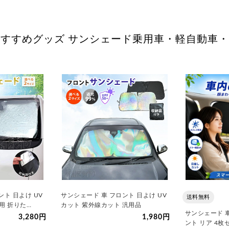
すすめグッズ サンシェード乗用車・軽自動車
ント 日よけ UV
サンシェード 車 フロント 日よけ UV
送料無料
汎用 折りた…
カット 紫外線カット 汎用品
サンシェード 車
3,280円
1,980円
ント リア 4枚