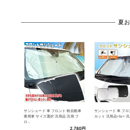
夏お
サンシェード 車 フロント 軽自動車
サンシェード 車 フロ
乗用車 サイズ選択 汎用品 汎用 フ
カット 汎用品<br> 
ロ…
2,780円