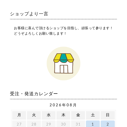
ショップより一言
お客様に喜んで頂けるショップを目指し、頑張って参ります！
どうぞよろしくお願い致します！
受注・発送カレンダー
2026年08月
月
火
水
木
金
土
日
27
28
29
30
31
1
2