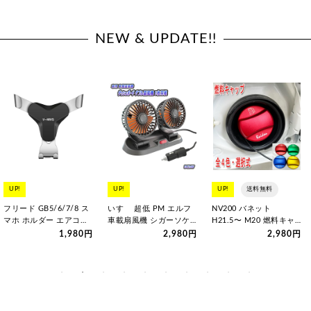
NEW & UPDATE!!
UP!
UP!
UP!
送料無料
フリード GB5/6/7/8 ス
いすゞ 超低 PM エルフ
NV200 バネット
マホ ホルダー エアコン
車載扇風機 シガーソケッ
H21.5〜 M20 燃料キャ
吹き出し取付型 全4カラ
ト 2段階風量調整 5枚…
ップ フューエルキャップ
1,980円
2,980円
2,980円
ー 選択式 汎用品