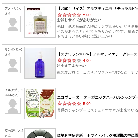
【お試しサイス】アルマティエラ ナチュラルピュアシ
アメトリン♪
さん
5.00
お試しサイズがありがたい
先日、他の商品購入時にサンプルをいただき使用
イズがあることがとてもありがたいです。 紅茶
もちょうど良い感じに洗い上がり...
リンダパンク
【スクワラン100％】アルマティエラ グレースドロ
さん
4.00
出会えてよかった
顔のかぶれで、このスクワランをつけると、す
ミルクプリン
5555さん
エコヴェーダ オーガニックハーバルシャンプー み
5.00
普通のシャンプーはちゃんとすすぎが出来てい
菜の花リンゴ
環境科学研究所 ホワイトパック洗濯機の中に置い
さん