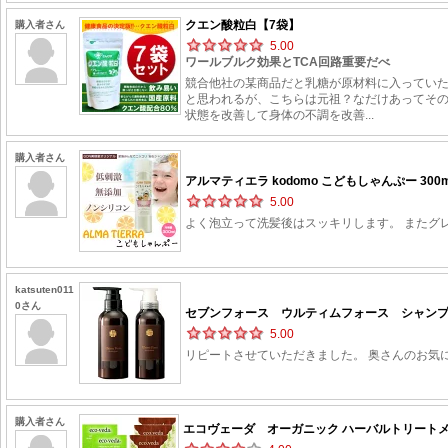
クエン酸粒白【7袋】
購入者さん
5.00
ワールブルク効果とTCA回路重要だべ
競合他社の某商品だと乳糖が原材料に入ってい
と思われるが、こちらは元祖？なだけあってそ
状態を改善して身体の不調を改善...
購入者さん
アルマティエラ kodomo こどもしゃんぷー 300
5.00
よく泡立って洗髪後はスッキリします。 またグ
katsuten011
0さん
セブンフォース ウルティムフォース シャンプー 
5.00
リピートさせていただきました。 奥さんのお気に
購入者さん
エコヴェーダ オーガニック ハーバルトリートメン