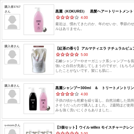
購入者3767
黒麗（KOKUREI） 黒髪ヘアートリートメントリ
さん
4.00
最近は、慣れてきたのか、年のせいか、季節の
ルはありません。
購入者さん
【紅茶の香り】 アルマティエラ ナチュラルピュアシ
5.00
石鹸シャンプーやオーガニック系シャンプーを
強いと白目が充血してしまうのですが、(もちろ
したことがないです。髪にも肌に...
購入者さん
黒麗シャンプー300ml ＆ トリートメントリンス
4.00
子供の頃から乾癬を繰り返し、自然治癒した箇所
さそうだったので購入しました。 2週間ほど使
みも強く洗いにくさもありました...
u-momさん
【3個セット】ウイル willex モイスチャークレ
5.00