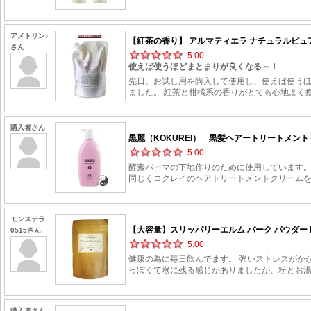
アメトリン♪
【紅茶の香り】 アルマティエラ ナチュラルピュアシ
さん
5.00
使えば使うほどまとまりが良くなる～！
先日、お試し用を購入して使用し、使えば使うほ
ました。 紅茶と柑橘系の香りがとても心地よく
購入者さん
黒麗（KOKUREI） 黒髪ヘアートリートメントリ
5.00
酵素パーマの下地作りのために使用しています。
同じくコクレイのヘアトリートメントクリーム
モンステラ
【大容量】スリッパリーエルム バーク パウダー PW
0515さん
5.00
健康の為に毎日飲んでます。 強いストレスがか
っぽくて喉に残る感じがありましたが、粉とお湯
購入者さん