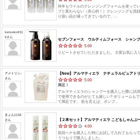
何年もウイルのクレンジングフォームを使って
プと変わらない（良心的！）クレンジングも洗
り扱い品が減ってきているので、...
katsuten011
0さん
セブンフォース ウルティムフォース シャンプー 
5.00
リピートさせていただきました。 大変お気に入
【New】アルマティエラ ナチュラルピュアトリート
アメトリン♪
さん
5.00
満足！
アルマティエラのシャンプーを購入した際に試供
で使用できるのがとても嬉しい? ボリュームも
て満足です。 欲を言えば、ポンプ...
きょん1136
【２本セット】アルマティエラ こどもしゃんぷー 3
さん
4.00
前回ヘナを購入した時にお試しで入れてもらって
うつもりで購入しました。