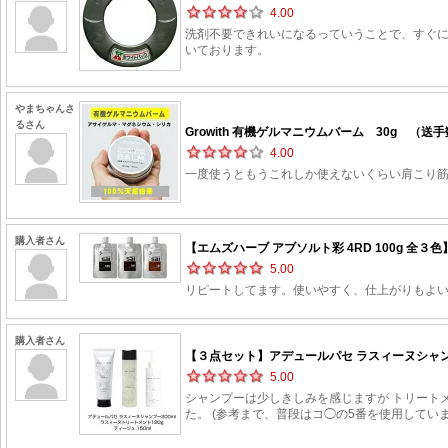
4.00
洗剤不要できれいになるっていうことで、すぐ
いております。
やまちゃんさ
るさん
Growith 有機ゲルマニウムバーム 30g （送手
4.00
一度使うともうこれしか使えないくらい肩こり筋
購入者さん
【エムズハーブ アブソルト彩 4RD 100g 全３
5.00
リピートしてます。使いやすく、仕上がりもよいで
購入者さん
【３点セット】アデュールパセ ラスィーヌシャンプー 
5.00
シャンプーは少しきしみを感じますが トリート
た。 (参考まで、普段はコ◯の5番を使用してい