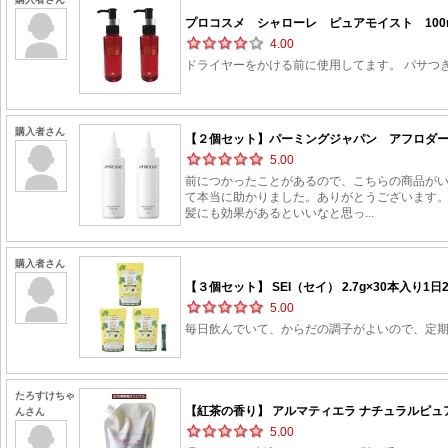
プロコスメ シャローレ ピュアモイスト 100ml
4.00
ドライヤーをかける前に使用してます。 パサつ
購入者さん
【２個セット】パーミングジャパン アフロダーテ
5.00
前につかったことがあるので、こちらの商品が
て本当に助かりました。ありがとうございます。
髪にも効果があるといいなと思っ...
購入者さん
【３個セット】 SEI（セイ） 2.7g×30本入り1
5.00
毎日飲んでいて、からだの調子がよいので、定
たろすけちゃ
【紅茶の香り】 アルマティエラ ナチュラルピュアシ
んさん
5.00