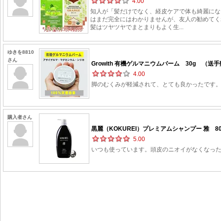
4.00
知人が「髪だけでなく、経皮ケアで体も綺麗にな
はまだ完全にはわかりませんが、友人の勧めてく
髪はツヤツヤでまとまりもよく生...
ゆきを8810
さん
Growith 有機ゲルマニウムバーム 30g （送手
4.00
脚のむくみが軽減されて、とても良かったです。
購入者さん
黒麗（KOKUREI）プレミアムシャンプー 雅 80
5.00
いつも使っています。頭皮のニオイがなくなっ