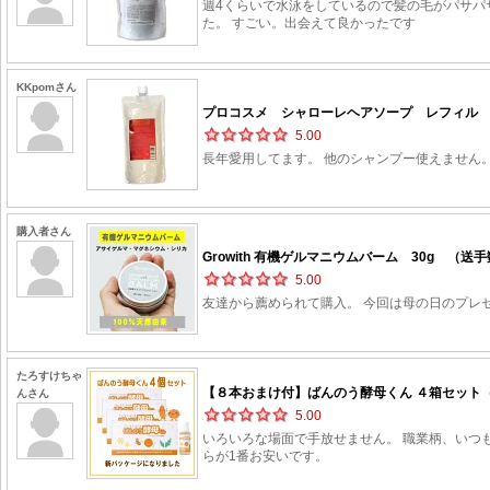
週4くらいで水泳をしているので髪の毛がパサパ
た。 すごい。出会えて良かったです
KKpomさん
プロコスメ シャローレヘアソープ レフィル 50
5.00
長年愛用してます。 他のシャンプー使えません
購入者さん
Growith 有機ゲルマニウムバーム 30g （送手
5.00
友達から薦められて購入。 今回は母の日のプレ
たろすけちゃ
【８本おまけ付】ばんのう酵母くん ４箱セット（2
んさん
5.00
いろいろな場面で手放せません。 職業柄、いつ
らが1番お安いです。