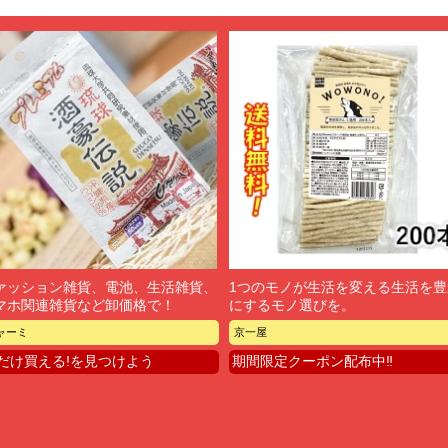
ァッション雑貨、電池、生活雑貨、
1つのモノが生活を変える生活を豊
マホ関連雑貨など卸価格で！
にするモノ選びを。
ャーミ
京一屋
だけ買える!を見つけよう
期間限定クーポン配布中‼