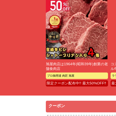
旭屋肉店は1964年(昭和39年)創業の老
コ
舗食肉店
ル
プロ御用達 肉匠 旭屋
ラ
限定クーポン配布中!! 最大50%OFF‼
最
クーポン