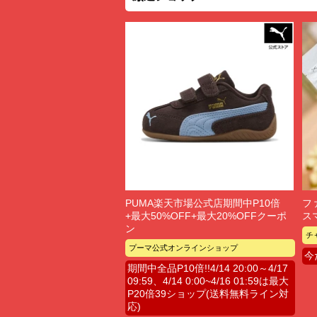
PUMA楽天市場公式店期間中P10倍
フ
+最大50%OFF+最大20%OFFクーポ
ス
ン
チ
プーマ公式オンラインショップ
今
期間中全品P10倍!!4/14 20:00～4/17
09:59、4/14 0:00~4/16 01:59は最大
P20倍39ショップ(送料無料ライン対
応)