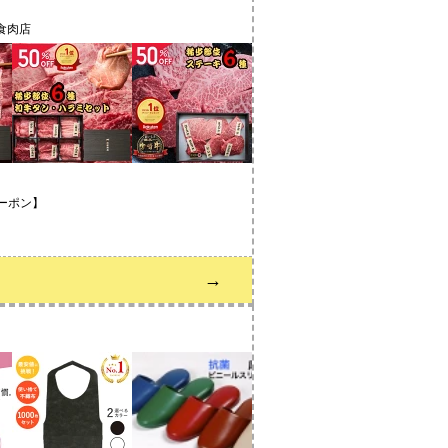
舗食肉店
クーポン】
→