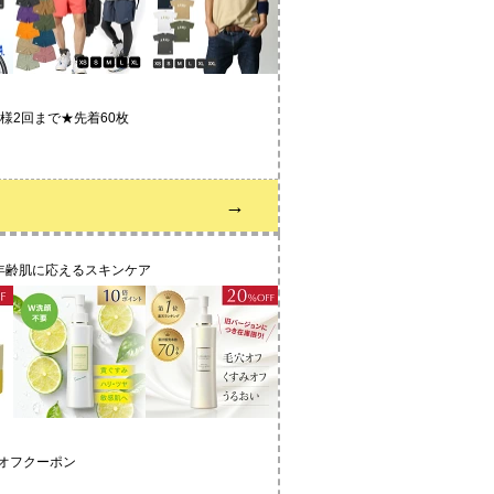
様2回まで★先着60枚
→
年齢肌に応えるスキンケア
%オフクーポン