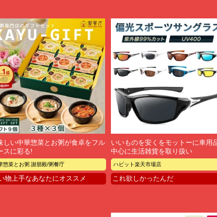
味しい中華惣菜とお粥が食卓をフル
いいものを安くをモットーに車用
ースに彩る!
中心に生活雑貨を取り扱い
華惣菜とお粥 謝朋殿/粥餐庁
ハビット楽天市場店
い物上手なあなたにオススメ
これ欲しかったんだ