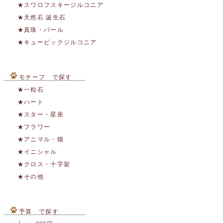
★スワロフスキージルコニア
★天然石 誕生石
★真珠・パール
★キュービックジルコニア
モチーフ で探す
★一粒石
★ハート
★スター・星座
★フラワー
★アニマル・猫
★イニシャル
★クロス・十字架
★その他
予算 で探す