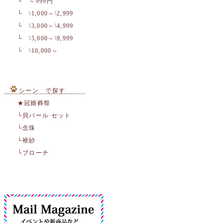
└ ～999円
└ \1,000～\2,999
└ \3,000～\4,999
└ \5,000～\9,999
└ \10,000～
シーン で探す
★冠婚葬祭
└貝パール セット
└念珠
└袱紗
└ブローチ