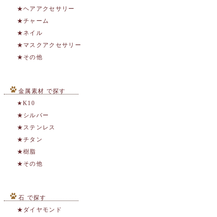
★ヘアアクセサリー
★チャーム
★ネイル
★マスクアクセサリー
★その他
金属素材 で探す
★K10
★シルバー
★ステンレス
★チタン
★樹脂
★その他
石 で探す
★ダイヤモンド