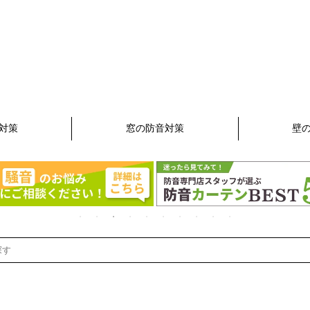
対策
窓の防音対策
壁