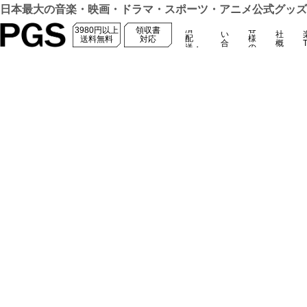
日本最大の音楽・映画・ドラマ・スポーツ・アニメ公式グッズ・
お
決
お
問
会
済・
客
3980円以上
領収書
い
社
配
様
対応
合
概
送・
の
わ
要
返品
声
せ