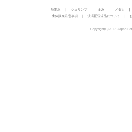
熱帯魚
｜
シュリンプ
｜
金魚
｜
メダカ
生体販売注意事項
｜
決済配送返品について
｜
Copyright(C)2017. Japan Pet