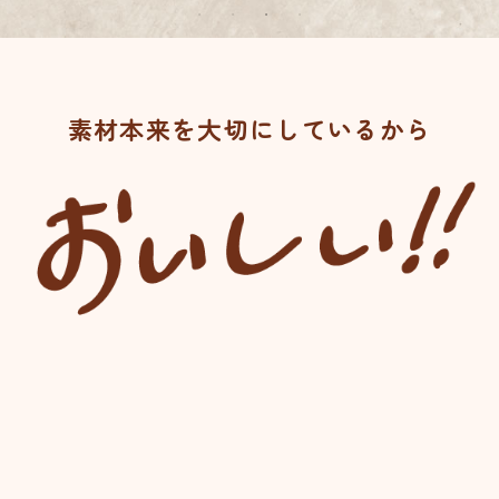
素
材
本
来
を
大
切
に
し
て
い
る
か
ら