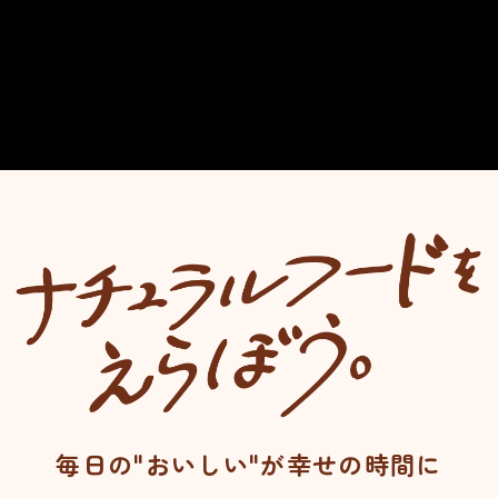
毎
日
の
"
お
い
し
い
"
が
幸
せ
の
時
間
に