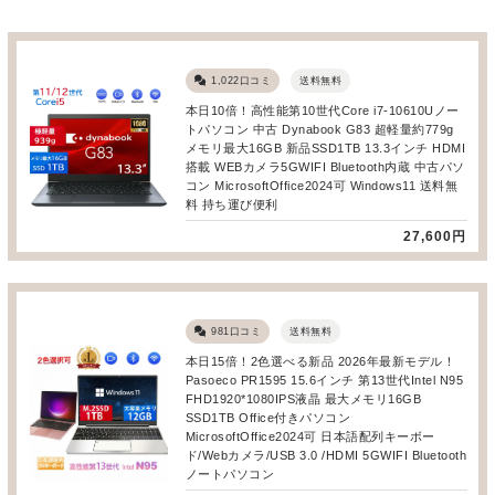
1,022口コミ
送料無料
本日10倍！高性能第10世代Core i7-10610Uノー
トパソコン 中古 Dynabook G83 超軽量約779g
メモリ最大16GB 新品SSD1TB 13.3インチ HDMI
搭載 WEBカメラ5GWIFI Bluetooth内蔵 中古パソ
コン MicrosoftOffice2024可 Windows11 送料無
料 持ち運び便利
27,600円
981口コミ
送料無料
本日15倍！2色選べる新品 2026年最新モデル！
Pasoeco PR1595 15.6インチ 第13世代Intel N95
FHD1920*1080IPS液晶 最大メモリ16GB
SSD1TB Office付きパソコン
MicrosoftOffice2024可 日本語配列キーボー
ド/Webカメラ/USB 3.0 /HDMI 5GWIFI Bluetooth
ノートパソコン