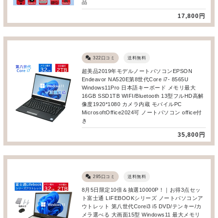
品
17,800円
322口コミ
送料無料
超美品2019年モデルノートパソコンEPSON
Endeavor NA520E第8世代Core i7- 8565U
Windows11Pro 日本語キーボード メモリ最大
16GB SSD1TB WIFI/Bluetooth 13型フルHD高解
像度1920*1080 カメラ内蔵 モバイルPC
MicrosoftOffice2024可 ノートパソコン office付
き
35,800円
295口コミ
送料無料
8月5日限定10倍＆抽選10000P！｜お得3点セッ
ト富士通 LIFEBOOKシリーズ ノートパソコンア
ウトレット 第八世代Corei3 i5 DVD/テンキー/カ
メラ選べる 大画面15型 Windows11 最大メモリ