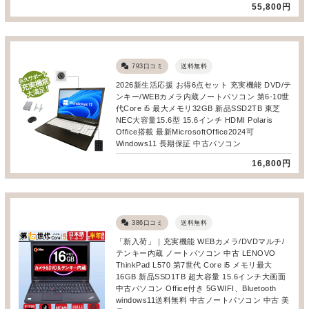
55,800円
793口コミ
送料無料
2026新生活応援 お得6点セット 充実機能 DVD/テ
ンキー/WEBカメラ内蔵ノートパソコン 第6-10世
代Core i5 最大メモリ32GB 新品SSD2TB 東芝
NEC大容量15.6型 15.6インチ HDMI Polaris
Office搭載 最新MicrosoftOffice2024可
Windows11 長期保証 中古パソコン
16,800円
386口コミ
送料無料
「新入荷」｜充実機能 WEBカメラ/DVDマルチ/
テンキー内蔵 ノートパソコン 中古 LENOVO
ThinkPad L570 第7世代 Core i5 メモリ最大
16GB 新品SSD1TB 超大容量 15.6インチ大画面
中古パソコン Office付き 5GWIFI、Bluetooth
windows11送料無料 中古ノートパソコン 中古 美