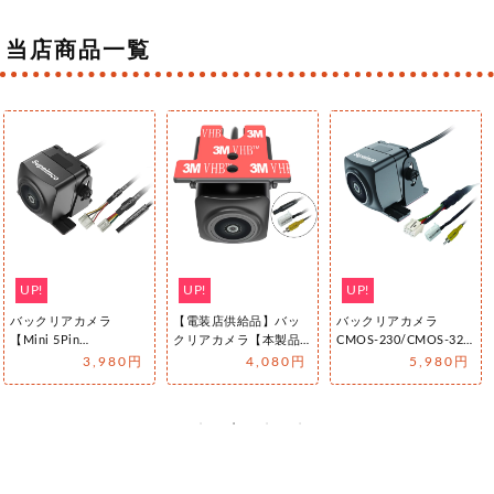
当店商品一覧
UP!
UP!
UP!
バックリアカメラ
【電装店供給品】バッ
バックリアカメラ
【Mini 5Pin
クリアカメラ【本製品
CMOS-230/CMOS-320
KENWOODカプラー接
は置換用途に適してお
互換【本製品は延長線
3,980円
4,080円
5,980円
続ケーブル】 …
り、従来の電源コ…
（線…