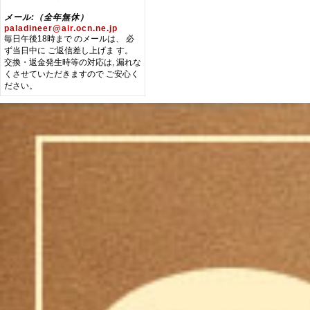
メール:（全年無休）
paladineer@air.ocn.ne.jp
毎日午後18時まで のメールは、 必
ず当日中に ご返信差し上げま す。
交換・返金発生時等の対応は, 漏れな
くさせていただきますので ご安心く
ださい。