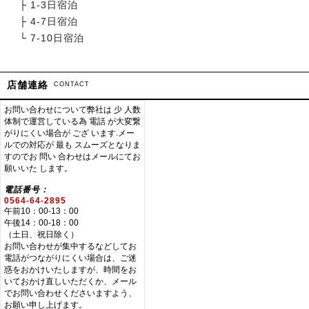
├
1-3日宿泊
├
4-7日宿泊
└
7-10日宿泊
店舗連絡
CONTACT
お問い合わせについて弊社は 少 人数
体制で運営している為 電話 が大変繋
がりにくい場合が ござ います.メー
ルでの対応が 最も スムーズとなりま
すのでお 問い 合わせはメールにてお
願いいた します。
電話番号：
0564-64-2895
午前10：00-13：00
午後14：00-18：00
（土日、祝日除く）
お問い合わせが集中するなどしてお
電話がつながりにくい場合は、ご迷
惑をおかけいたしますが、時間をお
いておかけ直しいただくか、メール
でお問い合わせくださいますよう、
お願い申し上げます。