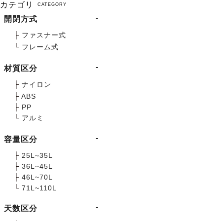
カテゴリ
CATEGORY
開閉方式
├
ファスナー式
└
フレーム式
材質区分
├
ナイロン
├
ABS
├
PP
└
アルミ
容量区分
├
25L~35L
├
36L~45L
├
46L~70L
└
71L~110L
天数区分