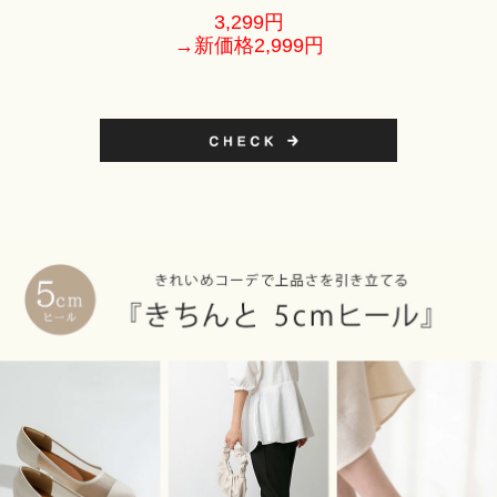
3,299円
→新価格2,999円