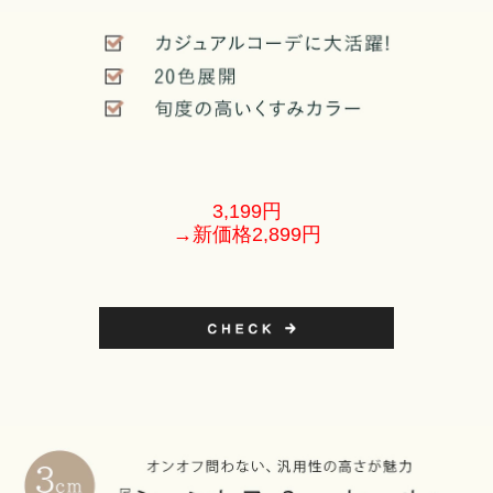
3,199円
→新価格2,899円