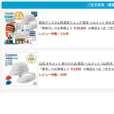
ご注文状況（最新
大特価SALE!! 【在庫限り】 2〜1000個セット アルコール
防災グッズ 2人用 防災リュック 防災 ヘルメット 付き 防
『岩手』のお客様より
￥17,300
の商品を 2点 ご注
『神奈川』のお客様より
￥29,800
の商品を 1点 ご
レビュー件数：2件
レビュー件数：131件
公式 オサメット 折りたたみ 防災 ヘルメット つば付き 
『東京』のお客様より
￥4,950
の商品を 1点 ご注文
レビュー件数：59件
ポイント20倍!! 7つのリュックから選ぶ 防災セット 2人
『山形』のお客様より
￥29,800
の商品を 1点 ご注