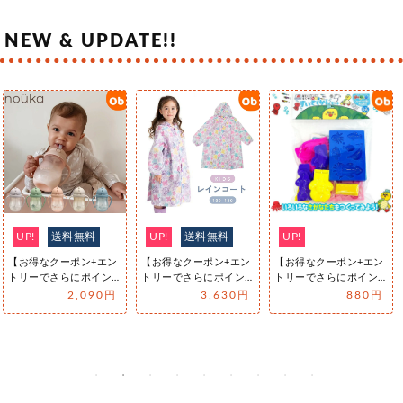
NEW & UPDATE!!
UP!
送料無料
UP!
送料無料
UP!
【お得なクーポン+エン
【お得なクーポン+エン
【お得なクーポン+エン
トリーでさらにポイン
トリーでさらにポイン
トリーでさらにポイン
ト10倍】nouka ノーカ
ト10倍】レインコート
ト10倍】親子でいっし
2,090円
3,630円
880円
スト…
キッズ 子…
ょに！はじめ…