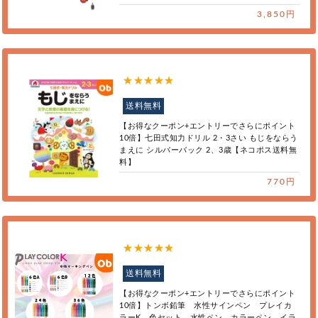
3,850円
送料無料
【お得なクーポン+エントリーでさらにポイント
10倍】七田式知力ドリル 2・3さい もじをならう
まえに シルバーバック 2、3歳【ネコポス送料無
料】
770円
送料無料
【お得なクーポン+エントリーでさらにポイント
10倍】トンボ鉛筆 水性サインペン プレイカ
ラーK 色セット 水性ペン カラーペン イラ